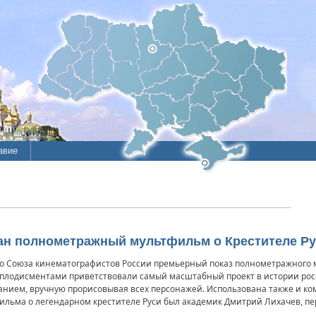
авие
дан полнометражный мультфильм о Крестителе Р
о Союза кинематографистов России премьерный показ полнометражного 
 аплодисментами приветствовали самый масштабный проект в истории рос
зданием, вручную прорисовывая всех персонажей. Использована также и 
 фильма о легендарном крестителе Руси был академик Дмитрий Лихачев, п