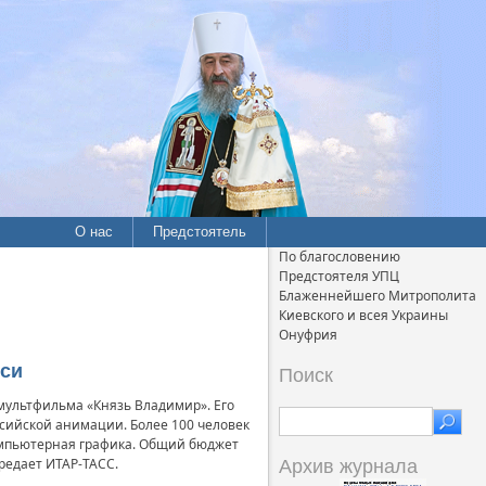
О нас
Предстоятель
По благословению
Предстоятеля УПЦ
Блаженнейшего Митрополита
Киевского и всея Украины
Онуфрия
уси
Поиск
мультфильма «Князь Владимир». Его
сийской анимации. Более 100 человек
компьютерная графика. Общий бюджет
ередает ИТАР-ТАСС.
Архив журнала