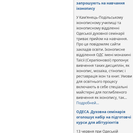
запрошують на навчання
іконопису
У Кам’янець-Подільському
іконописному училищі та
іконописному відділенні
Одеської духовної семінарії
триває прийом на навчання.
Про це повідомляє сайти
закладів освіти. Іконописне
відділення ОДС імені монахині
Таїсії (Серапіонової) пропонує
вивчення таких дисциплін, як
іконопис, мозаїка, стінопис і
реставрація ікон та книг. Умови
для освітнього процесу
включають в себе спеціальні
майстерні для поглибленого
вивчення як іконопису, так…
Подробней…
ОДЕСА. Духовна семінарія
оголошує набір на підготовчі
курси для абітурієнтів
13 червня при Одеській