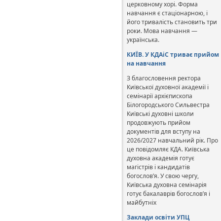
церковному хорі. Форма
навчання є стаціонарною, і
його тривалість становить три
роки. Мова навчання —
українська.
КИЇВ. У КДАіС триває прийом
на навчання
З благословення ректора
Київської духовної академії і
семінарії архієпископа
Білогородського Сильвестра
Київські духовні школи
продовжують прийом
документів для вступу на
2026/2027 навчальний рік. Про
це повідомляє КДА. Київська
духовна академія готує
магістрів і кандидатів
богослов’я. У свою чергу,
Київська духовна семінарія
готує бакалаврів богослов’я і
майбутніх
Заклади освіти УПЦ