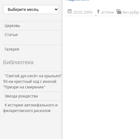
20.02.2005
archive
Без рубр
Церковь
Статьи
Галерея
Библиотека
"Святой дух несёт на крыльях!"
50-км крестный ход с иконой
"Призри на смирение"
Звезда рождества
К истории автокефального и
филаретовского расколов