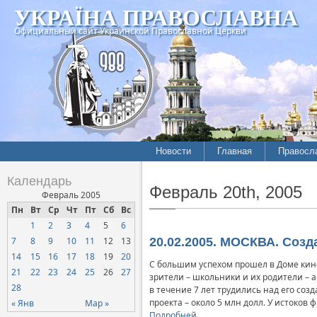
УКРАЇНА ПРАВОСЛАВНА
Официальный сайт Украинской Православной Церкви
Новости
Главная
Правосл
Календарь
Февраль 20th, 2005
Февраль 2005
Пн
Вт
Ср
Чт
Пт
Сб
Вс
1
2
3
4
5
6
7
8
9
10
11
12
13
20.02.2005. МОСКВА. Соз
14
15
16
17
18
19
20
С большим успехом прошел в Доме кин
21
22
23
24
25
26
27
зрители – школьники и их родители –
28
в течение 7 лет трудились над его со
проекта – около 5 млн долл. У истоков
« Янв
Мар »
Подробней…