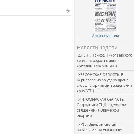
Архив журнала
Новости недели
ДНЕПР. Приход Николаевского
храма передал помощь
жителям Херсонщины
ХЕРСОНСКАЯ ОБЛАСТЬ. В
Бериславе из-за удара дрона
сгорел старинный Введенский
храм УПЦ
ЖИТОМИРСКАЯ ОБЛАСТЬ.
Сотрудники ТЦК задержали
священника Овручской
епархии
КИЇВ. Відомий своїми
наклепами на Українську