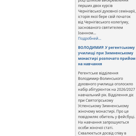
році шляхом виокремлення
перших двох курсів
Чернігівської духовної семінарії,
історія якої бере свій початок
від Чернігівського колегіуму,
заснованого святителем
Іоанном…
Подробней…
ВОЛОДИМИР. У регентському
училищі при Зимненському
монастирі розпочато прийом
на навчання
Регентське відділення
Володимир-Волинського
духовного училища оголосило
набір абітурієнток на 2026/2027
навчальний рік. Відділення діє
при Святогірському
Успенському Зимненському
жіночому монастирі. Про це
повідомляє обитель у фейсбуці.
На навчання запрошуються
особи жіночої статі.
Схвалюється досвід співу в