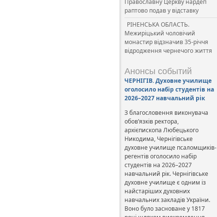
Православну Церкву нардеп
раптово подав у відставку
РІНЕНСЬКА ОБЛАСТЬ.
Межиріцький чоловічий
монастир відзначив 35-річчя
відродження чернечого життя
Анонсы событий
ЧЕРНІГІВ. Духовне училище
оголосило набір студентів на
2026–2027 навчальний рік
З благословення виконувача
обов’язків ректора,
архієпископа Любецького
Никодима, Чернігівське
духовне училище псаломщиків-
регентів оголосило набір
студентів на 2026–2027
навчальний рік. Чернігівське
духовне училище є одним із
найстаріших духовних
навчальних закладів України.
Воно було засноване у 1817