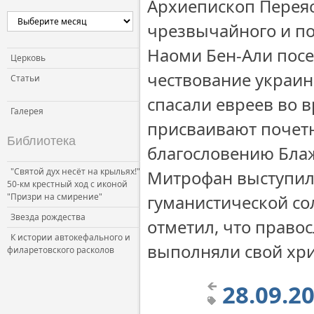
Архиепископ Перея
чрезвычайного и по
Наоми Бен-Али посе
Церковь
чествование украин
Статьи
спасали евреев во 
Галерея
присваивают почетн
Библиотека
благословению Бла
"Святой дух несёт на крыльях!"
Митрофан выступил 
50-км крестный ход с иконой
"Призри на смирение"
гуманистической со
Звезда рождества
отметил, что правос
К истории автокефального и
выполняли свой хри
филаретовского расколов
28.09.