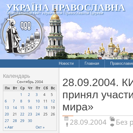
УКРАЇНА ПРАВОСЛАВНА
Официальный сайт Украинской Православной Церкви
Новости
Главная
Православи
Календарь
28.09.2004. 
Сентябрь 2004
Пн
Вт
Ср
Чт
Пт
Сб
Вс
принял участ
1
2
3
4
5
6
7
8
9
10
11
12
мира»
13
14
15
16
17
18
19
20
21
22
23
24
25
26
28.09.2004
Без 
27
28
29
30
« Авг
Окт »