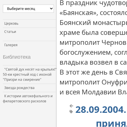
В праздник чудотв
Церковь и власть
«Баянская», состоя
Церковь и общество
Боянский монастырь
Церковь и СМИ
Церковь
храме была соверше
Статьи
митрополит Чернов
Галерея
богослужением, со
Библиотека
владыка возвел в с
"Святой дух несёт на крыльях!"
В этот же день в С
50-км крестный ход с иконой
"Призри на смирение"
митрополит Онуфри
Звезда рождества
и всея Молдавии В
К истории автокефального и
филаретовского расколов
28.09.200
приня