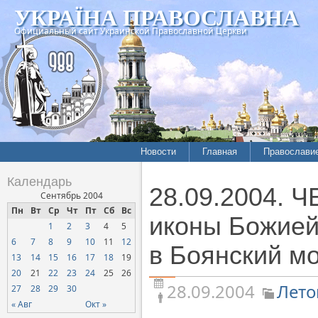
УКРАЇНА ПРАВОСЛАВНА
Официальный сайт Украинской Православной Церкви
Новости
Главная
Православи
Летопись епархий
Богословие
Календарь
28.09.2004. 
Межконфессиональные
История
Сентябрь 2004
отношения
Пн
Вт
Ср
Чт
Пт
Сб
Вс
Митрополит
иконы Божией
1
2
3
4
5
Нарушения прав
Хроники
верующих
6
7
8
9
10
11
12
в Боянский м
13
14
15
16
17
18
19
Официальная хроника
20
21
22
23
24
25
26
Расколы, ереси, секты
28.09.2004
Лето
27
28
29
30
СОЦИАЛЬНОЕ
« Авг
Окт »
СЛУЖЕНИЕ