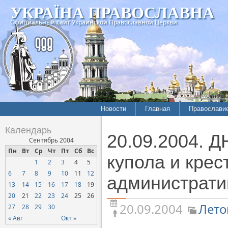
УКРАЇНА ПРАВОСЛАВНА
Официальный сайт Украинской Православной Церкви
Новости
Главная
Православи
Летопись епархий
Богословие
Календарь
20.09.2004.
Межконфессиональные
История
Сентябрь 2004
отношения
Пн
Вт
Ср
Чт
Пт
Сб
Вс
Митрополит
купола и кре
1
2
3
4
5
Нарушения прав
Хроники
верующих
6
7
8
9
10
11
12
администрати
13
14
15
16
17
18
19
Официальная хроника
20
21
22
23
24
25
26
Расколы, ереси, секты
20.09.2004
Лето
27
28
29
30
СОЦИАЛЬНОЕ
« Авг
Окт »
СЛУЖЕНИЕ