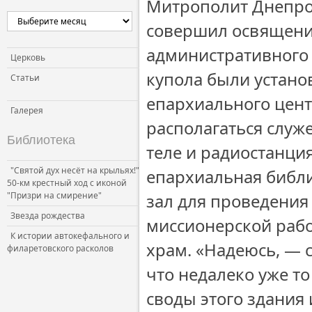
Митрополит Днепро
Церковь и власть
совершил освящение
Церковь и общество
административного 
Церковь и СМИ
Церковь
купола были устано
Статьи
епархиального цент
Галерея
располагаться служ
Библиотека
теле и радиостанци
"Святой дух несёт на крыльях!"
епархиальная библи
50-км крестный ход с иконой
"Призри на смирение"
зал для проведения
Звезда рождества
миссионерской рабо
К истории автокефального и
храм. «Надеюсь, — 
филаретовского расколов
что недалеко уже т
своды этого здания