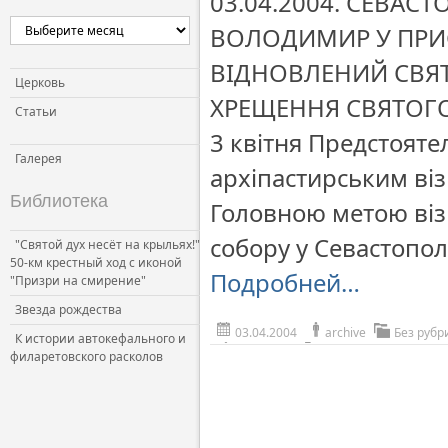
03.04.2004. СЕВА
ВОЛОДИМИР У ПРИС
ВІДНОВЛЕНИЙ СВЯ
Церковь
ХРЕЩЕННЯ СВЯТОГ
Статьи
3 квітня Предстояте
Галерея
архіпастирським віз
Библиотека
Головною метою віз
собору у Севастополі
"Святой дух несёт на крыльях!"
50-км крестный ход с иконой
Подробней…
"Призри на смирение"
Звезда рождества
03.04.2004
archive
Без рубр
К истории автокефального и
филаретовского расколов