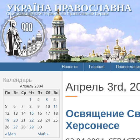
УКРАЇНА ПРАВОСЛАВНА
Официальный сайт Украинской Православной Церкви
Новости
Главная
Православи
Календарь
Апрель 3rd, 2
Апрель 2004
Пн
Вт
Ср
Чт
Пт
Сб
Вс
1
2
3
4
5
6
7
8
9
10
11
Освящение Св
12
13
14
15
16
17
18
19
20
21
22
23
24
25
Херсонесе
26
27
28
29
30
« Мар
Май »