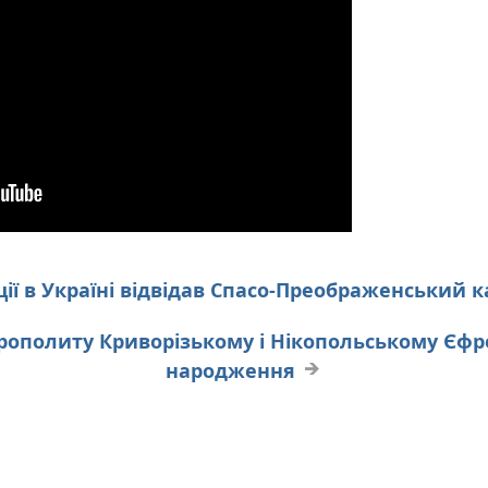
ії в Україні відвідав Спасо-Преображенський
рополиту Криворізькому і Нікопольському Єфре
народження