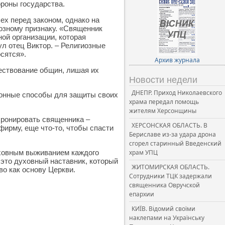
роны государства.
ех перед законом, однако на
озному признаку. «Священник
ной организации, которая
ул отец Виктор. – Религиозные
сятся».
Архив журнала
ществование общин, лишая их
Новости недели
ДНЕПР. Приход Николаевского
конные способы для защиты своих
храма передал помощь
жителям Херсонщины
бронировать священника –
ХЕРСОНСКАЯ ОБЛАСТЬ. В
фирму, еще что-то, чтобы спасти
Бериславе из-за удара дрона
сгорел старинный Введенский
уховным выживанием каждого
храм УПЦ
 это духовный наставник, который
ЖИТОМИРСКАЯ ОБЛАСТЬ.
о как основу Церкви.
Сотрудники ТЦК задержали
священника Овручской
епархии
КИЇВ. Відомий своїми
наклепами на Українську