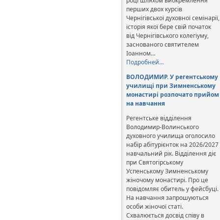
році шляхом виокремлення
перших двох курсів
Чернігівської духовної семінарії,
історія якої бере свій початок
від Чернігівського колегіуму,
заснованого святителем
Іоанном…
Подробней…
ВОЛОДИМИР. У регентському
училищі при Зимненському
монастирі розпочато прийом
на навчання
Регентське відділення
Володимир-Волинського
духовного училища оголосило
набір абітурієнток на 2026/2027
навчальний рік. Відділення діє
при Святогірському
Успенському Зимненському
жіночому монастирі. Про це
повідомляє обитель у фейсбуці.
На навчання запрошуються
особи жіночої статі.
Схвалюється досвід співу в