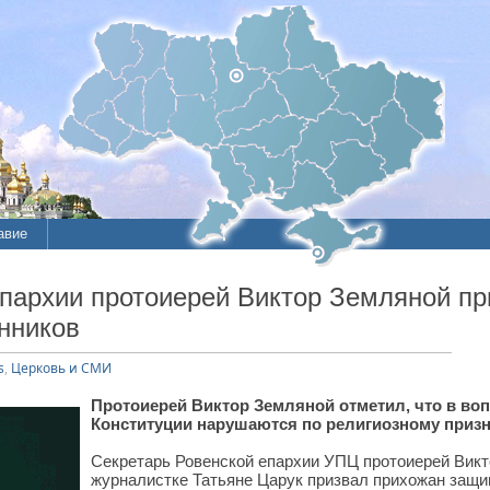
авие
ие
пархии протоиерей Виктор Земляной п
нников
литы
s
,
Церковь и СМИ
Протоиерей Виктор Земляной отметил, что в в
Конституции нарушаются по религиозному призн
Секретарь Ровенской епархии УПЦ протоиерей Викт
журналистке Татьяне Царук призвал прихожан защи