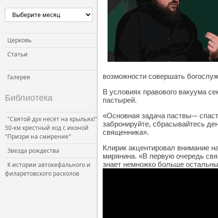
Церковь и власть
Церковь и общество
Церковь и СМИ
Церковь
Статьи
возможности совершать богослуж
Галерея
В условиях правового вакуума с
Библиотека
пастырей.
«Основная задача паствы–- спаст
"Святой дух несёт на крыльях!"
забронируйте, сбрасывайтесь день
50-км крестный ход с иконой
священника».
"Призри на смирение"
Клирик акцентировал внимание н
Звезда рождества
мирянина. «В первую очередь свя
знает немножко больше остальных
К истории автокефального и
филаретовского расколов