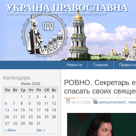
УКРАЇНА ПРАВОСЛАВНА
Официальный сайт Украинской Православной Церкви
Новости
Главная
Правосл
Летопись епархий
Богослов
Календарь
РОВНО. Секретарь е
Межконфессиональные
История
Июль 2026
отношения
спасать своих свяще
Пн
Вт
Ср
Чт
Пт
Сб
Вс
Митропо
1
2
3
4
5
Нарушения прав
Хроники
верующих
06.07.2026
announcement1
,
new
6
7
8
9
10
11
12
13
14
15
16
17
18
19
Официальная хроника
20
21
22
23
24
25
26
Расколы, ереси, секты
27
28
29
30
31
СОЦИАЛЬНОЕ
« Июн
Авг »
СЛУЖЕНИЕ