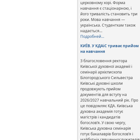
церковному хорі. Форма
навчання є стаціонарною, і
його тривалість становить три
роки. Мова навчання —
українська. Студенткам також
надається…
Подробней…
КИЇВ. У КДАіС триває прийом
на навчання
З благословення ректора
Київської духовної академії і
семінарії архієпископа
Білогородського Сильвестра
Київські духовні школи
продовжують прийом
документів для вступу на
2026/2027 навчальний рік. Про
це повідомляє КДА. Київська
духовна академія готує
магістрів і кандидатів
богослов’я. У свою чергу,
Київська духовна семінарія
готує бакалаврів богослов’я і
майбутніх священнослужителів