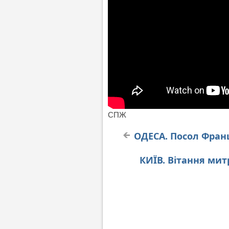
СПЖ
ОДЕСА. Посол Франц
КИЇВ. Вітання мит