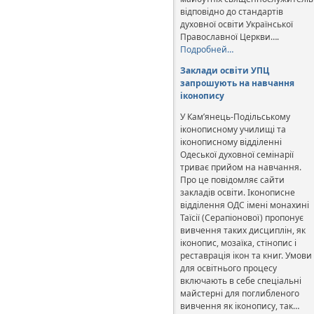
відповідно до стандартів
духовної освіти Української
Православної Церкви….
Подробней…
Заклади освіти УПЦ
запрошують на навчання
іконопису
У Кам’янець-Подільському
іконописному училищі та
іконописному відділенні
Одеської духовної семінарії
триває прийом на навчання.
Про це повідомляє сайти
закладів освіти. Іконописне
відділення ОДС імені монахині
Таїсії (Серапіонової) пропонує
вивчення таких дисциплін, як
іконопис, мозаїка, стінопис і
реставрація ікон та книг. Умови
для освітнього процесу
включають в себе спеціальні
майстерні для поглибленого
вивчення як іконопису, так…