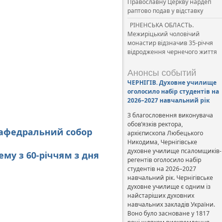
Православну Церкву нардеп
раптово подав у відставку
РІНЕНСЬКА ОБЛАСТЬ.
Межиріцький чоловічий
монастир відзначив 35-річчя
відродження чернечого життя
Анонсы событий
ЧЕРНІГІВ. Духовне училище
оголосило набір студентів на
2026–2027 навчальний рік
З благословення виконувача
обов’язків ректора,
 кафедральний собор
архієпископа Любецького
Никодима, Чернігівське
духовне училище псаломщиків-
му з 60-річчям з дня
регентів оголосило набір
студентів на 2026–2027
навчальний рік. Чернігівське
духовне училище є одним із
найстаріших духовних
навчальних закладів України.
Воно було засноване у 1817