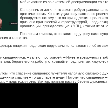
мобилизации из-за системной дискриминации со сто
Священник отметил, что закон требует равенства вс
практике нормы Конституции нарушаются по религи
бронируется потому, что он принадлежит к религиоз
признана критической инфраструктурой, – подчеркн
организации, принадлежащие к УПЦ, к таким не отно
По словам клирика, это ставит под угрозу само су
ения и таинства.
екретарь епархии предложил верующим использовать любые за
и священников, – заявил протоиерей. – Имеете возможность за
гами, берите его на работу, открывайте предприятие, какую-то 
а том, что спасение священнослужителя напрямую связано с д
щенника спасите – тогда спасете душу. Потому что священник –
», – подытожил отец Виктор, призвав паству беречь духовенств