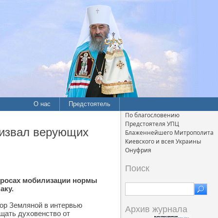
О нас
Предстоятель
По благословению
Предстоятеля УПЦ
ризвал верующих
Блаженнейшего Митрополита
Киевского и всея Украины
Онуфрия
Поиск
опросах мобилизации нормы
аку.
ор Земляной в интервью
Архив журнала
щать духовенство от