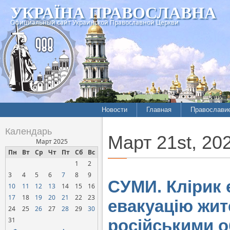
УКРАЇНА ПРАВОСЛАВНА
Официальный сайт Украинской Православной Церкви
Новости
Главная
Православи
Летопись епархий
Богословие
Календарь
Март 21st, 20
Межконфессиональные
История
Март 2025
отношения
Пн
Вт
Ср
Чт
Пт
Сб
Вс
Митрополит
1
2
Нарушения прав
Хроники
верующих
3
4
5
6
7
8
9
СУМИ. Клірик 
10
11
12
13
14
15
16
Официальная хроника
17
18
19
20
21
22
23
евакуацію жит
Расколы, ереси, секты
24
25
26
27
28
29
30
СОЦИАЛЬНОЕ
31
російськими о
СЛУЖЕНИЕ