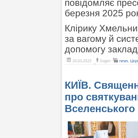
повідомляє прес
березня 2025 рок
Клірику Хмельни
за вагому й сист
допомогу заклад
20.03.2025
Evgen
news
,
Цер
КИЇВ. Священ
про святкуван
Вселенського