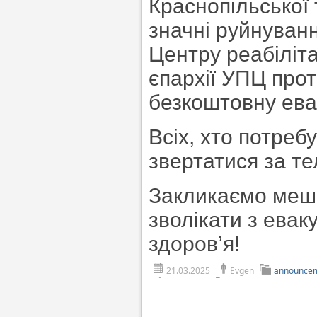
Краснопільської 
значні руйнуванн
Центру реабіліта
єпархії УПЦ про
безкоштовну евак
Всіх, хто потреб
звертатися за те
Закликаємо мешк
зволікати з ева
здоров’я!
21.03.2025
Evgen
announce