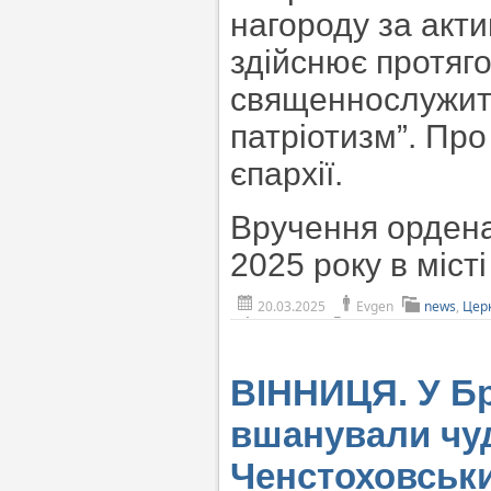
нагороду за акти
здійснює протяго
священнослужите
патріотизм”. Пр
єпархії.
Вручення ордена
2025 року в міст
20.03.2025
Evgen
news
,
Цер
ВІННИЦЯ. У Бр
вшанували чу
Ченстоховськи