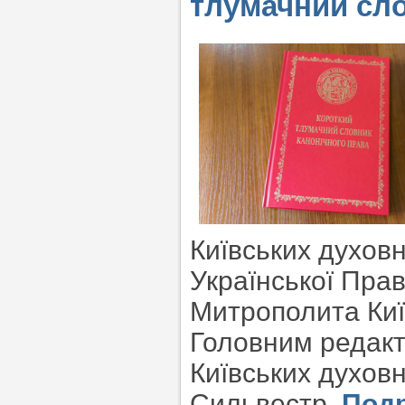
тлумачний сло
Київських духов
Української Пра
Митрополита Київ
Головним редакт
Київських духовн
Сильвестр.
Под