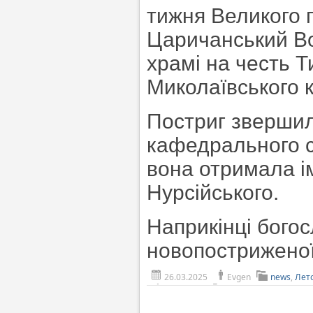
тижня Великого п
Царичанський В
храмі на честь Т
Миколаївського 
Постриг зверши
кафедрального с
вона отримала і
Нурсійського.
Наприкінці бого
новопостриженої
26.03.2025
Evgen
news
,
Лет