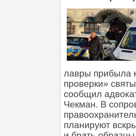
лавры прибыла 
проверки» святы
сообщил адвока
Чекман. В сопро
правоохранитель
планируют вскры
и брать образцы