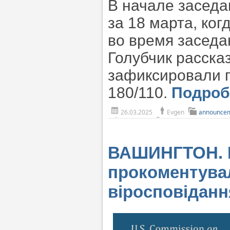
В начале заседа
за 18 марта, ко
во время засед
Голубчик рассказ
зафиксировали г
180/110.
Подро
26.03.2025
Evgen
announce
ВАШИНГТОН. Ко
прокоментувал
віросповідання