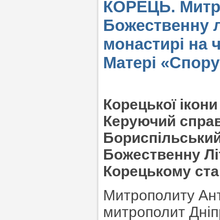
КОРЕЦЬ. Митр
Божественну л
монастирі на 
Матері «Спору
Корецької ікони
Керуючий спра
Бориспільський
Божественну Лі
Корецькому ста
Митрополиту Ант
митрополит Дніп