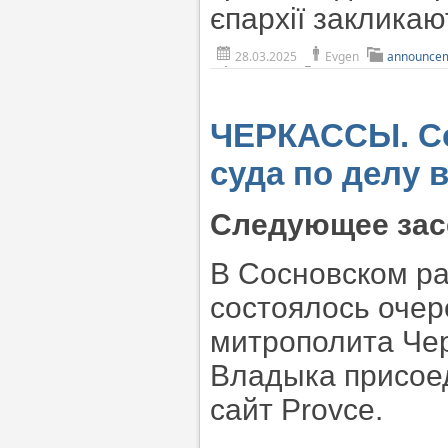
єпархії заклика
28.03.2025
Evgen
announce
ЧЕРКАССЫ. Со
суда по делу
Следующее зас
В Сосновском ра
состоялось очер
митрополита Чер
Владыка присоед
сайт Provce.