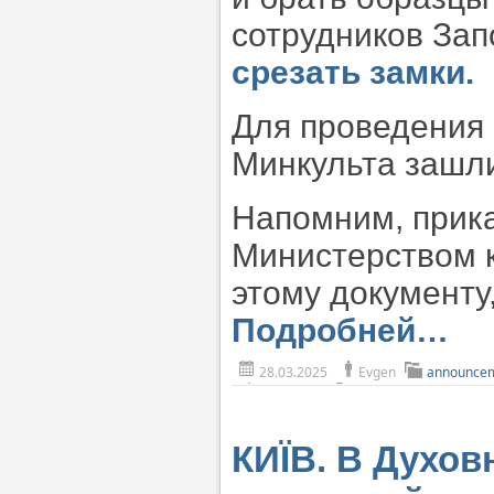
сотрудников За
срезать замки.
Для проведения 
Минкульта зашл
Напомним, прика
Министерством к
этому документу
Подробней…
28.03.2025
Evgen
announce
КИЇВ. В Духов