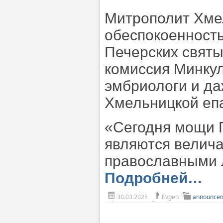
Митрополит Хме
обеспокоенность
Печерских святы
комиссия Минкул
эмбриологи и да
Хмельницкой еп
«Сегодня мощи П
являются велича
православными л
Подробней…
30.03.2025
Evgen
announce