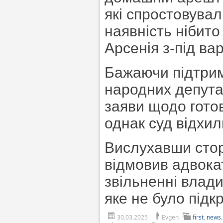
які спростовува
наявність нібито
Арсенія з-під вар
Бажаючи підтрим
народних депута
заяви щодо готов
однак суд відхил
Вислухавши стор
відмовив адвока
звільненні влад
яке не було під
30.03.2025
Evgen
first
,
news