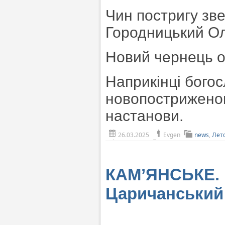
Чин постригу зв
Городницький Оле
Новий чернець о
Наприкінці бого
новопострижено
настанови.
26.03.2025
Evgen
news
,
Лет
КАМʼЯНСЬКЕ. 
Царичанський