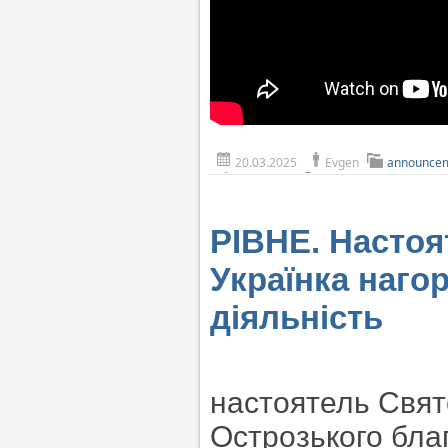
20.03.2025
Evgen
announce
РІВНЕ. Настоя
Українка наго
діяльність
настоятель Свят
Острозького благ