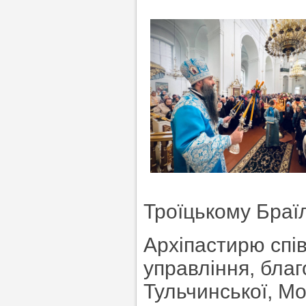
Троїцькому Браї
Архіпастирю спі
управління, благ
Тульчинської, Мо