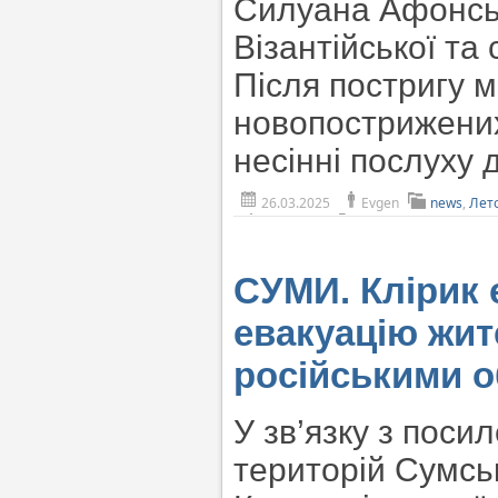
Силуана Афонськ
Візантійської та
Після постригу 
новопострижених
несінні послуху 
26.03.2025
Evgen
news
,
Лет
СУМИ. Клірик 
евакуацію жит
російськими о
У зв’язку з поси
територій Сумськ