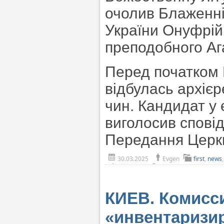
очолив Блаженні
України Онуфрій.
преподобного Аг
Перед початком Б
відбулась архіє
чин. Кандидат у
виголосив сповід
Передання Церкв
30.03.2025
Evgen
first
,
news
КИЕВ. Комисс
«инвентаризи