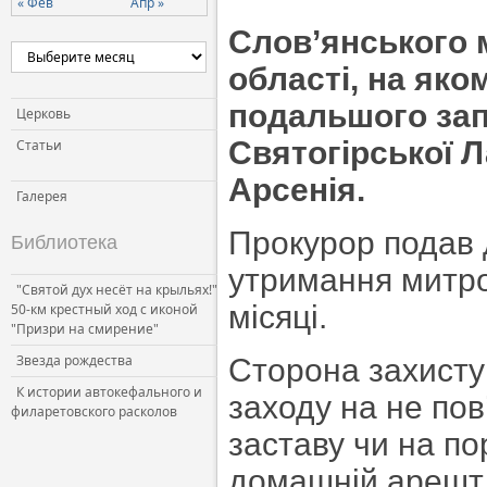
« Фев
Апр »
Церковь и власть
Слов’янського 
Церковь и общество
області, на яко
Церковь и СМИ
подальшого зап
Церковь
Святогірської 
Статьи
Арсенія.
Галерея
Прокурор подав 
Библиотека
утримання митро
"Святой дух несёт на крыльях!"
місяці.
50-км крестный ход с иконой
"Призри на смирение"
Звезда рождества
Сторона захисту 
К истории автокефального и
заходу на не пов
филаретовского расколов
заставу чи на по
домашній арешт т