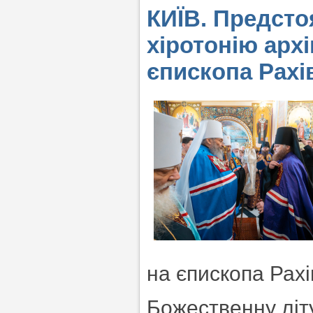
КИЇВ. Предсто
хіротонію арх
єпископа Рахі
на єпископа Рахі
Божественну літу