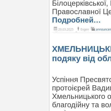
Білоцерківської,
Православної Цер
Подробней…
20.03.2025
Evgen
announce
ХМЕЛЬНИЦЬКИЙ
подяку від об
Успіння Пресвято
протоієрей Вади
Хмельницького о
благодійну та во