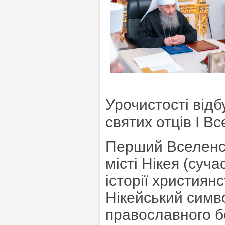
Урочистості відб
святих отців І В
Перший Вселенсь
місті Нікея (суч
історії християн
Нікейський симво
православного б