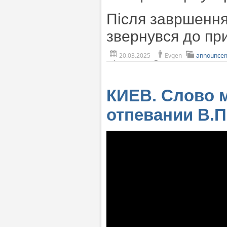
Після завршення
звернувся до пр
20.03.2025
Evgen
announce
КИЕВ. Слово 
отпевании В.