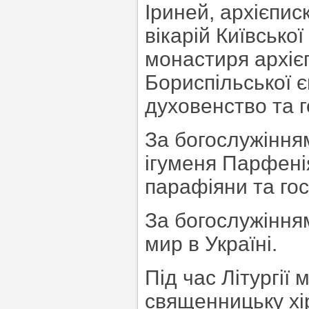
Іриней, архієпис
вікарій Київсько
монастиря архієп
Бориспільської є
духовенство та г
За богослужіння
ігуменя Парфенія
парафіяни та гос
За богослужіння
мир в Україні.
Під час Літургії
священницьку хі