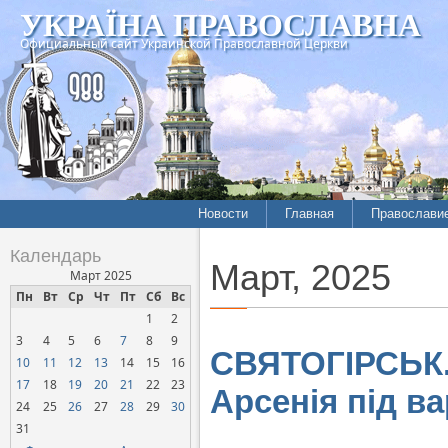
УКРАЇНА ПРАВОСЛАВНА
Официальный сайт Украинской Православной Церкви
Новости
Главная
Православи
Летопись епархий
Богословие
Календарь
Март, 2025
Межконфессиональные
История
Март 2025
отношения
Пн
Вт
Ср
Чт
Пт
Сб
Вс
Митрополит
1
2
Нарушения прав
Хроники
верующих
3
4
5
6
7
8
9
СВЯТОГІРСЬК.
10
11
12
13
14
15
16
Официальная хроника
17
18
19
20
21
22
23
Арсенія під в
Расколы, ереси, секты
24
25
26
27
28
29
30
СОЦИАЛЬНОЕ
31
СЛУЖЕНИЕ