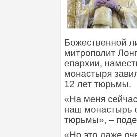
Божественной л
митрополит Лонг
епархии, намест
монастыря завил
12 лет тюрьмы.
«На меня сейчас
наш монастырь о
тюрьмы», – поде
«Но это даже оч