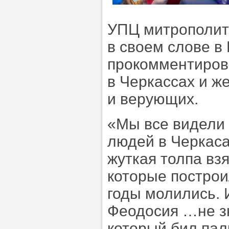
УПЦ митрополит
в своем слове в
прокомментиров
в Черкассах и ж
и верующих.
«Мы все видели 
людей в Черкаса
жуткая толпа вз
которые построи
годы молились. 
Феодосия …не зн
который бил пал