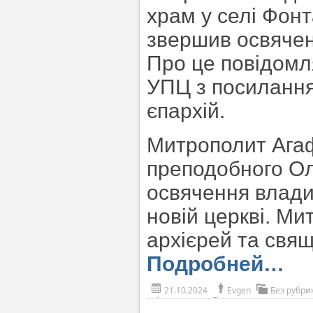
храм у селі Фон
звершив освяченн
Про це повідомл
УПЦ з посилання
єпархій.
Митрополит Агаф
преподобного Ол
освячення влади
новій церкві. Ми
архієрей та свящ
Подробней…
21.10.2024
Evgen
Без рубри