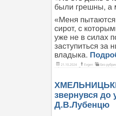
были грешны, а 
«Меня пытаются 
сирот, с которы
уже не в силах 
заступиться за н
владыка.
Подро
21.10.2024
Evgen
Без рубри
ХМЕЛЬНИЦЬКИЙ
звернувся до
Д.В.Лубенцю