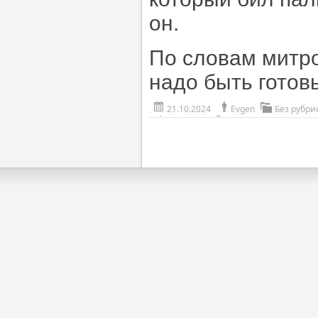
он.
По словам митро
надо быть готов
21.10.2024
Evgen
Без рубри