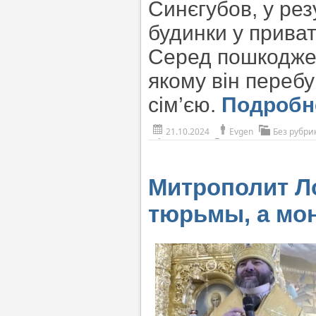
Синєгубов, у рез
будинки у прива
Серед пошкоджени
якому він перебу
сім’єю.
Подроб
21.10.2024
Evgen
Без рубри
Митрополит Ло
тюрьмы, а мо