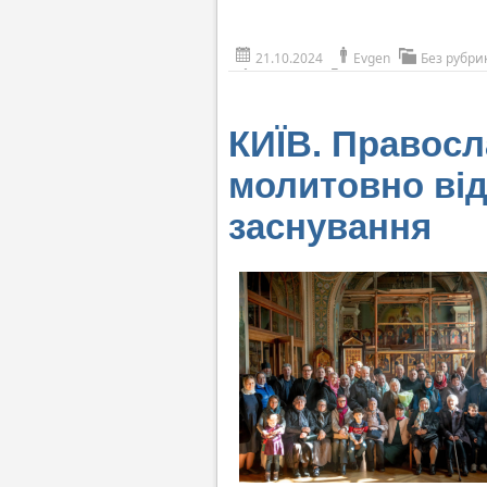
21.10.2024
Evgen
Без рубри
КИЇВ. Правосл
молитовно від
заснування