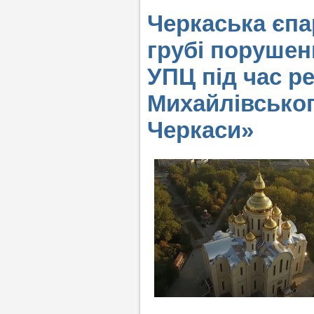
Черкаська єпа
грубі порушен
УПЦ під час р
Михайлівськог
Черкаси»