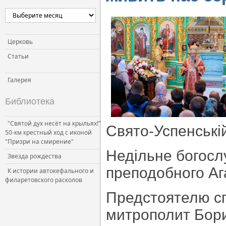
Церковь
Статьи
Галерея
Библиотека
"Святой дух несёт на крыльях!"
Свято-Успенській
50-км крестный ход с иконой
"Призри на смирение"
Недільне богослу
Звезда рождества
преподобного Аг
К истории автокефального и
филаретовского расколов
Предстоятелю с
митрополит Бори