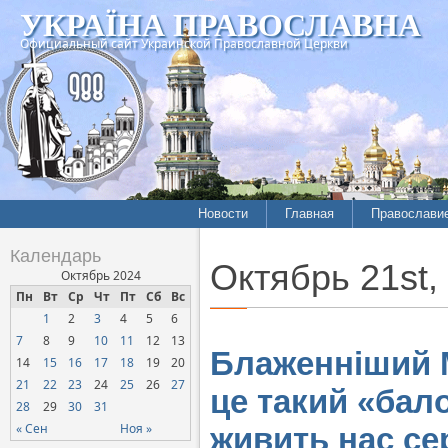
УКРАЇНА ПРАВОСЛАВНА
Официальный сайт Украинской Православной Церкви
Новости
Главная
Православи
Календарь
Октябрь 21st,
Октябрь 2024
Пн
Вт
Ср
Чт
Пт
Сб
Вс
1
2
3
4
5
6
7
8
9
10
11
12
13
Блаженніший 
14
15
16
17
18
19
20
21
22
23
24
25
26
27
це такий «бал
28
29
30
31
« Сен
Ноя »
живить нас се