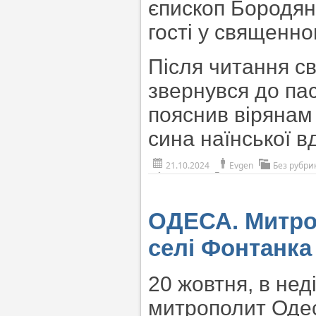
єпископ Бородян
гості у священно
Після читання с
звернувся до пас
пояснив вірянам
сина наїнської в
21.10.2024
Evgen
Без рубри
ОДЕСА. Митро
селі Фонтанка
20 жовтня, в нед
митрополит Одес