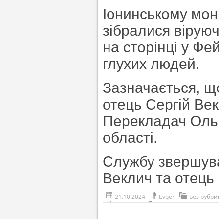
Іонинському мона
зібралися віруюч
на сторінці у Фе
глухих людей.
Зазначається, що
отець Сергій Век
Перекладач Ольг
області.
Службу звершува
Веклич та отець 
21.10.2024
Evgen
Без рубри