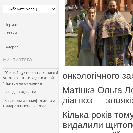
Церковь
Статьи
Галерея
Библиотека
"Святой дух несёт на крыльях!"
онкологічного з
50-км крестный ход с иконой
"Призри на смирение"
Матінка Ольга Л
Звезда рождества
діагноз — злоякі
К истории автокефального и
филаретовского расколов
Кілька років том
видалили щитопо