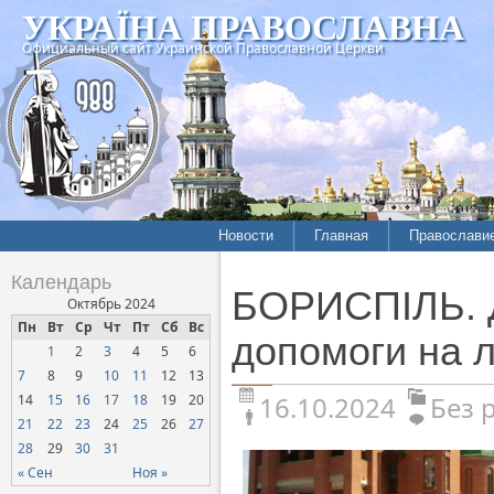
УКРАЇНА ПРАВОСЛАВНА
Официальный сайт Украинской Православной Церкви
Новости
Главная
Православи
Календарь
БОРИСПІЛЬ. Д
Октябрь 2024
Пн
Вт
Ср
Чт
Пт
Сб
Вс
допомоги на л
1
2
3
4
5
6
7
8
9
10
11
12
13
16.10.2024
Без 
14
15
16
17
18
19
20
21
22
23
24
25
26
27
28
29
30
31
« Сен
Ноя »