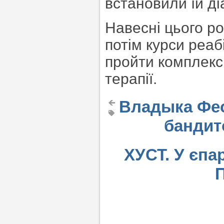
встановили їй ді
Навесні цього р
потім курси реаб
пройти комплекс 
терапії.
Владыка Фео
бандит
ХУСТ. У єпа