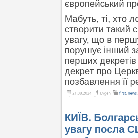
європейський про
Мабуть, ті, хто 
створити такий 
увагу, що в пер
порушує інший з
перших декретів 
декрет про Церкв
позбавлення її р
21.08.2024
Evgen
first
,
news
КИЇВ. Болгарс
увагу посла С