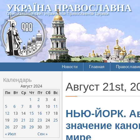
УКРАЇНА ПРАВОСЛАВНА
Официальный сайт Украинской Православной Церкви
Новости
Главная
Православи
Летопись епархий
Богословие
Календарь
Август 21st, 2
Межконфессиональные
История
Август 2024
отношения
Пн
Вт
Ср
Чт
Пт
Сб
Вс
Митрополит
1
2
3
4
Нарушения прав
Хроники
верующих
5
6
7
8
9
10
11
НЬЮ-ЙОРК. А
12
13
14
15
16
17
18
Официальная хроника
19
20
21
22
23
24
25
значение кано
Расколы, ереси, секты
26
27
28
29
30
31
СОЦИАЛЬНОЕ
« Июл
Сен »
мире
СЛУЖЕНИЕ