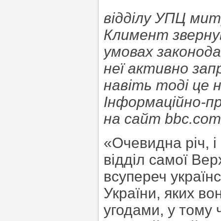
відділу УПЦ мит
Климент звернув
умовах законода
неї активно зап
навіть тоді це 
Інформаційно-пр
на сайт bbc.com
«Очевидна річ, 
відділ самої Вер
всупереч українс
України, яких в
угодами, у тому ч