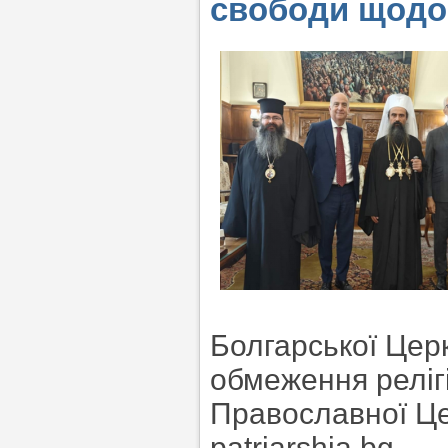
свободи щодо
Болгарської Цер
обмеження реліг
Православної Це
patriarshia.bg.