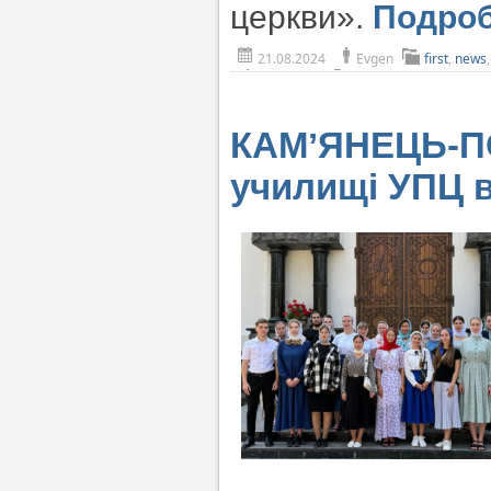
церкви».
Подро
21.08.2024
Evgen
first
,
news
КАМʼЯНЕЦЬ-ПО
училищі УПЦ в