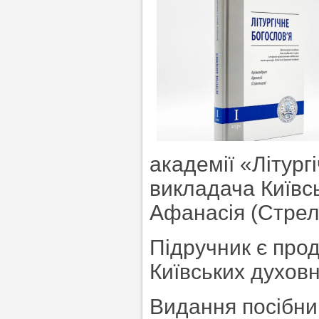
академії «Літург
викладача Київс
Афанасія (Стрел
Підручник є про
Київських духовн
Видання посібни