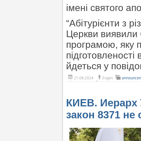
імені святого апо
“Абітурієнти з р
Церкви виявили 
програмою, яку 
підготовленості 
йдеться у повід
21.08.2024
Evgen
announce
КИЕВ. Иерарх
закон 8371 не