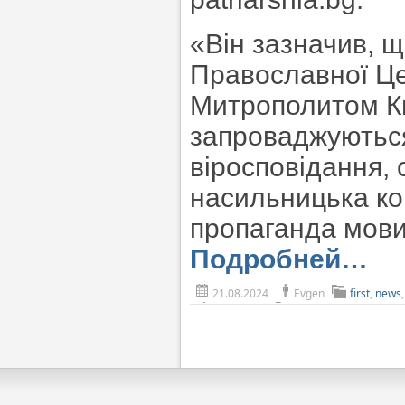
«Він зазначив, щ
Православної Ц
Митрополитом Киї
запроваджуються
віросповідання,
насильницька ко
пропаганда мови 
Подробней…
21.08.2024
Evgen
first
,
news