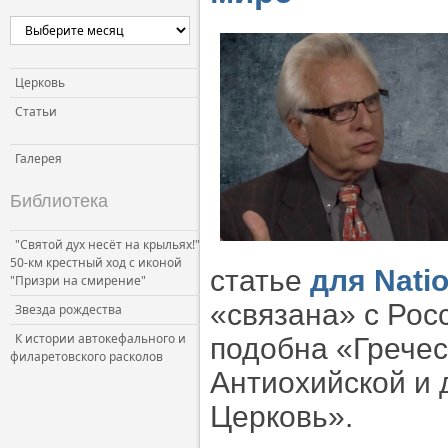
Церковь и власть
Церковь и общество
Церковь и СМИ
Церковь
Статьи
Галерея
Библиотека
"Святой дух несёт на крыльях!"
50-км крестный ход с иконой
статье
для Natio
"Призри на смирение"
«связана» с Рос
Звезда рождества
К истории автокефального и
подобна «Гречес
филаретовского расколов
Антиохийской и 
Церковь».