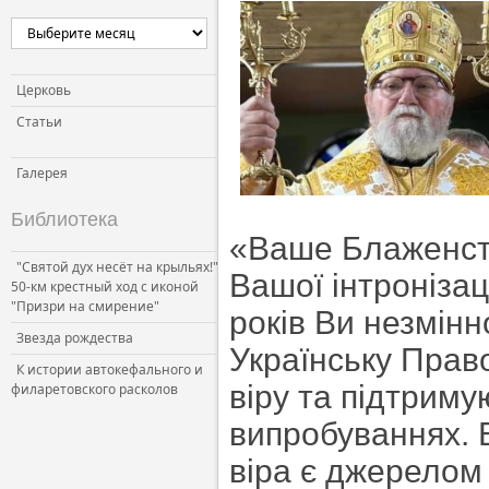
Церковь и власть
Церковь и общество
Церковь и СМИ
Церковь
Статьи
Галерея
Библиотека
«Ваше Блаженств
"Святой дух несёт на крыльях!"
Вашої інтронізац
50-км крестный ход с иконой
"Призри на смирение"
років Ви незмінн
Звезда рождества
Українську Прав
К истории автокефального и
віру та підтриму
филаретовского расколов
випробуваннях. В
віра є джерелом 