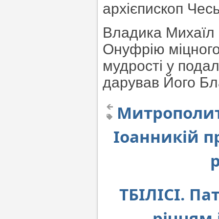
архієпископ Чес
Владика Михаїл
Онуфрію міцного 
мудрості у пода
дарував Його Бла
Митрополит
Іоанникій п
р
ТБІЛІСІ. Пат
річчям 