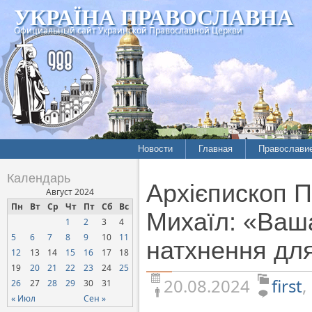
УКРАЇНА ПРАВОСЛАВНА
Официальный сайт Украинской Православной Церкви
Новости
Главная
Православи
Летопись епархий
Богословие
Календарь
Архієпископ П
Межконфессиональные
История
Август 2024
отношения
Пн
Вт
Ср
Чт
Пт
Сб
Вс
Митрополит
Михаїл: «Ваш
1
2
3
4
Нарушения прав
Хроники
верующих
5
6
7
8
9
10
11
натхнення для
12
13
14
15
16
17
18
Официальная хроника
19
20
21
22
23
24
25
Расколы, ереси, секты
20.08.2024
first
,
26
27
28
29
30
31
СОЦИАЛЬНОЕ
« Июл
Сен »
СЛУЖЕНИЕ