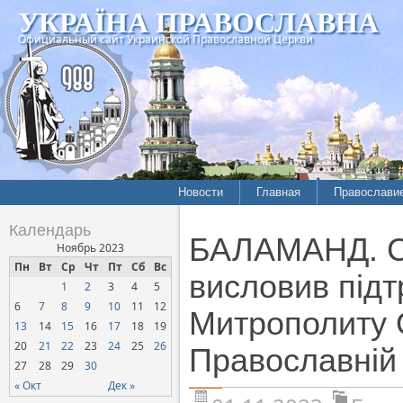
УКРАЇНА ПРАВОСЛАВНА
Официальный сайт Украинской Православной Церкви
Новости
Главная
Православи
Календарь
БАЛАМАНД. Си
Ноябрь 2023
Пн
Вт
Ср
Чт
Пт
Сб
Вс
висловив під
1
2
3
4
5
6
7
8
9
10
11
12
Митрополиту 
13
14
15
16
17
18
19
20
21
22
23
24
25
26
Православній
27
28
29
30
« Окт
Дек »