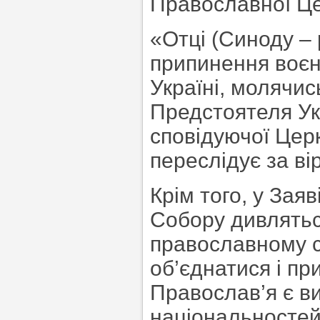
Православної Це
«Отці (Синоду – 
припинення воєн 
Україні, молячи
Предстоятеля Ук
сповідуючої Церк
переслідує за ві
Крім того, у Зая
Собору дивлятьс
православному св
об’єднатися і п
Православ’я є в
національностей