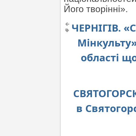
Його творінні».
ЧЕРНІГІВ. «
Мінкульту»
області що
СВЯТОГОРСК
в Святогор