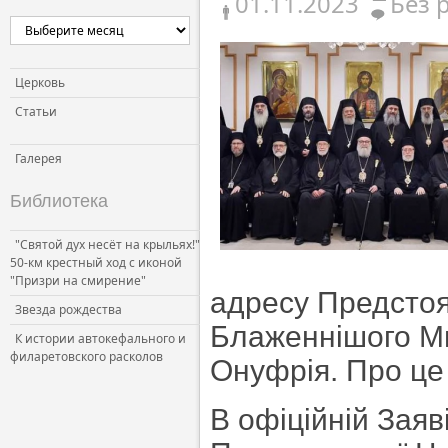
01.11.2023
Без 
Церковь
Статьи
Галерея
Библиотека
"Святой дух несёт на крыльях!"
50-км крестный ход с иконой
"Призри на смирение"
адресу Предстоя
Звезда рождества
Блаженнішого Мит
К истории автокефального и
филаретовского расколов
Онуфрія. Про це
В офіційній Заяв