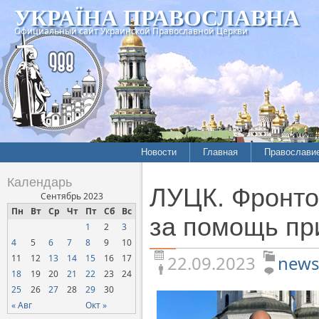
УКРАЇНА ПРАВОСЛАВНА
Официальный сайт Украинской Православной Церкви
Новости
Главная
Православи
Летопись епархий
Богословие
Календарь
ЛУЦК. Фронто
Межконфессиональные
История
Сентябрь 2023
отношения
Пн
Вт
Ср
Чт
Пт
Сб
Вс
Митрополит
за помощь пр
1
2
3
Нарушения прав
Хроники
верующих
4
5
6
7
8
9
10
22.09.2023
news
11
12
13
14
15
16
17
Официальная хроника
18
19
20
21
22
23
24
Расколы, ереси, секты
25
26
27
28
29
30
СОЦИАЛЬНОЕ
« Авг
Окт »
СЛУЖЕНИЕ