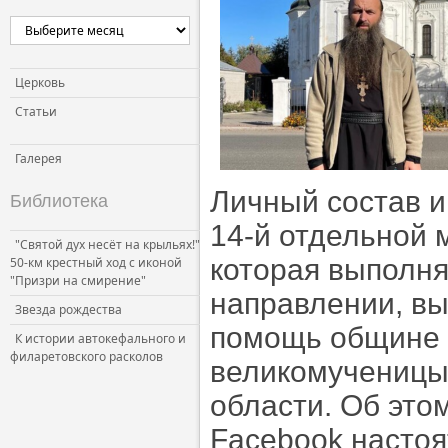
Церковь и власть
Церковь и общество
Церковь и СМИ
Церковь
Статьи
Галерея
Личный состав и
Библиотека
14-й отдельной 
"Святой дух несёт на крыльях!"
которая выполня
50-км крестный ход с иконой
"Призри на смирение"
направлении, вы
Звезда рождества
помощь общине 
К истории автокефального и
филаретовского расколов
великомученицы
области. Об это
Facebook насто