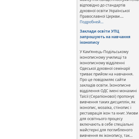
відповідно до стандартів
духовної освіти Української
Православної Церкви….
Подробней…
Заклади освіти УПЦ
запрошують на навчання
іконопису
У Кам’янець-Подільському
іконописному училищі та
іконописному відділенні
Одеської духовної семінарії
триває прийом на навчання.
Про це повідомляє сайти
закладів освіти. Іконописне
відділення ОДС імені монахині
Таїсії (Серапіонової) пропонує
вивчення таких дисциплін, як
іконопис, мозаїка, стінопис і
реставрація ікон та книг. Умови
для освітнього процесу
включають в себе спеціальні
майстерні для поглибленого
вивчення як іконопису, так…