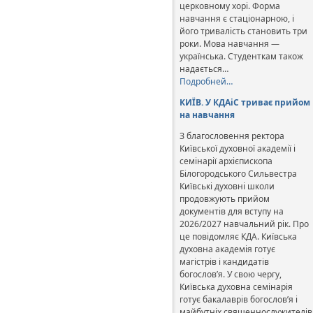
церковному хорі. Форма
навчання є стаціонарною, і
його тривалість становить три
роки. Мова навчання —
українська. Студенткам також
надається…
Подробней…
КИЇВ. У КДАіС триває прийом
на навчання
З благословення ректора
Київської духовної академії і
семінарії архієпископа
Білогородського Сильвестра
Київські духовні школи
продовжують прийом
документів для вступу на
2026/2027 навчальний рік. Про
це повідомляє КДА. Київська
духовна академія готує
магістрів і кандидатів
богослов’я. У свою чергу,
Київська духовна семінарія
готує бакалаврів богослов’я і
майбутніх священнослужителів