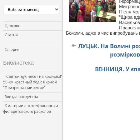
Інформац
Митропол
Після мол
“Щира вдя
Васильови
Церковь
Православ
Божими, адже в час випробувань в
Статьи
ЛУЦЬК. На Волині р
Галерея
розмірков
Библиотека
ВІННИЦЯ. У єпа
"Святой дух несёт на крыльях!"
50-км крестный ход с иконой
"Призри на смирение"
Звезда рождества
К истории автокефального и
филаретовского расколов