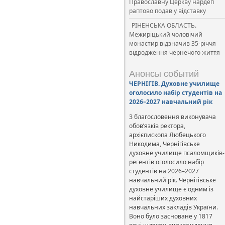
Православну Церкву нардеп
раптово подав у відставку
РІНЕНСЬКА ОБЛАСТЬ.
Межиріцький чоловічий
монастир відзначив 35-річчя
відродження чернечого життя
Анонсы событий
ЧЕРНІГІВ. Духовне училище
оголосило набір студентів на
2026–2027 навчальний рік
З благословення виконувача
обов’язків ректора,
архієпископа Любецького
Никодима, Чернігівське
духовне училище псаломщиків-
регентів оголосило набір
студентів на 2026–2027
навчальний рік. Чернігівське
духовне училище є одним із
найстаріших духовних
навчальних закладів України.
Воно було засноване у 1817