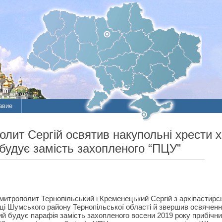
авие
ит Сергій освятив накупольні хрести х
 будує замість захопленого “ПЦУ”
митрополит Тернопільський і Кременецький Сергій з архіпастирсь
ці Шумського району Тернопільської області й звершив освяченн
ий будує парафія замість захопленого восени 2019 року прибічн