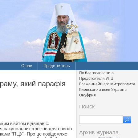
О нас
Предстоятель
По благословению
Предстоятеля УПЦ
раму, який парафія
Блаженнейшего Митрополита
Киевского и всея Украины
Онуфрия
Поиск
ким візитом відвідав с.
я накупольних хрестів для нового
Архив журнала
иками “ПЦУ”. Про це повідомляє