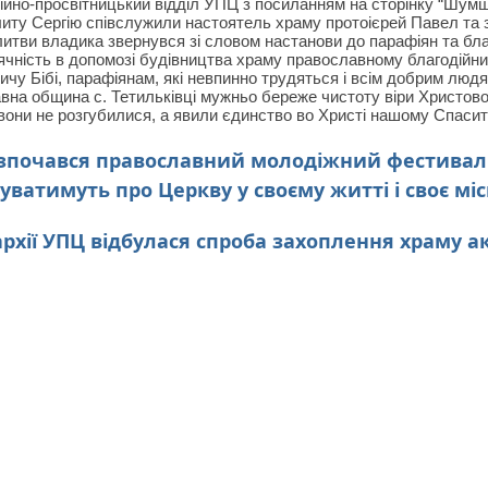
ійно-просвітницький відділ УПЦ з посиланням на сторінку “Шум
иту Сергію співслужили настоятель храму протоієрей Павел та
итви владика звернувся зі словом настанови до парафіян та бла
чність в допомозі будівництва храму православному благодійни
чу Бібі, парафіянам, які невпинно трудяться і всім добрим людя
на община с. Тетильківці мужньо береже чистоту віри Христово
они не розгубилися, а явили єдинство во Христі нашому Спасител
озпочався православний молодіжний фестивал
уватимуть про Церкву у своєму житті і своє міс
рхії УПЦ відбулася спроба захоплення храму 