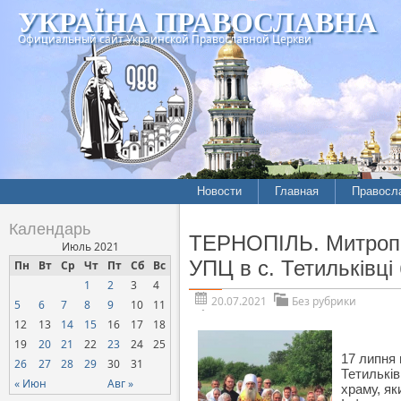
УКРАЇНА ПРАВОСЛАВНА
Официальный сайт Украинской Православной Церкви
Новости
Главная
Правосл
Календарь
ТЕРНОПІЛЬ. Митропол
Июль 2021
УПЦ в с. Тетильківці
Пн
Вт
Ср
Чт
Пт
Сб
Вс
1
2
3
4
20.07.2021
Без рубрики
5
6
7
8
9
10
11
12
13
14
15
16
17
18
19
20
21
22
23
24
25
17 липня 
26
27
28
29
30
31
Тетильків
« Июн
Авг »
храму, як