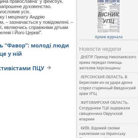
щина православна” у фейсбук.
 запрошене духовенство.
гословив усіх.
ку і меценату Андрію
м, – зазначається у повідомлені. –
ї, являючись справжніми дітьми
еві і Його Церкві”.
Архив журнала
ь “Фавор”: молоді люди
Новости недели
це у ній
ДНЕПР. Приход Николаевского
храма передал помощь
активістами ПЦУ
жителям Херсонщины
ХЕРСОНСКАЯ ОБЛАСТЬ. В
Бериславе из-за удара дрона
сгорел старинный Введенский
храм УПЦ
ЖИТОМИРСКАЯ ОБЛАСТЬ.
Сотрудники ТЦК задержали
священника Овручской
епархии
КИЇВ. Відомий своїми
наклепами на Українську