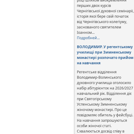
році шляхом виокремлення
перших двох курсів
Чернігівської духовної семінарії,
історія якої бере свій початок
від Чернігівського колегіуму,
заснованого святителем
Іоанном…
Подробней…
ВОЛОДИМИР. У регентському
училищі при Зимненському
монастирі розпочато прийом
на навчання
Регентське відділення
Володимир-Волинського
духовного училища оголосило
набір абітурієнток на 2026/2027
навчальний рік. Відділення діє
при Святогірському
Успенському Зимненському
жіночому монастирі. Про це
повідомляє обитель у фейсбуці.
На навчання запрошуються
особи жіночої статі.
Схвалюється досвід співу в