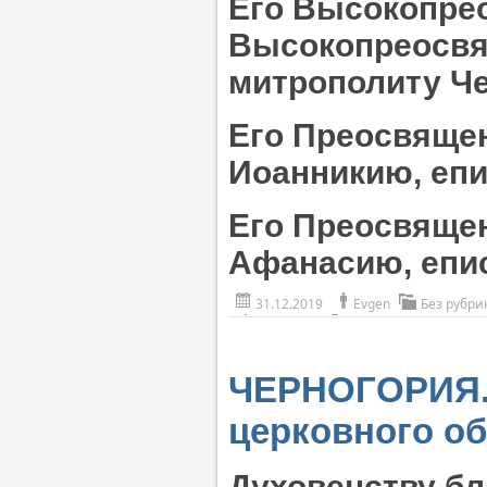
Его Высокопре
Высокопреосв
митрополиту Ч
Его Преосвяще
Иоанникию, еп
Его Преосвяще
Афанасию, епи
31.12.2019
Evgen
Без рубри
ЧЕРНОГОРИЯ. 
церковного о
Духовенству бл