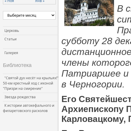
« Ноя
Янв »
В 
си
Пр
Церковь
субботу 28 дек
Статьи
дистанционное
Галерея
члены которог
Библиотека
Патриаршее и 
"Святой дух несёт на крыльях!"
в Черногории.
50-км крестный ход с иконой
"Призри на смирение"
Его Святейшес
Звезда рождества
К истории автокефального и
Архиепископу П
филаретовского расколов
Карловацкому, 