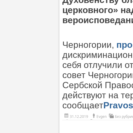
церковного» на
вероисповедани
Черногории,
про
дискриминацион
себя отлучили о
совет Черногори
Сербской Правос
действуют на те
сообщает
Pravos
31.12.2019
Evgen
Без рубри