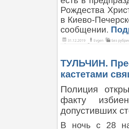
есть в предпраз
Рождества Хрис
в Киево-Печерск
сообщении.
Под
31.12.2019
Evgen
Без рубри
ТУЛЬЧИН. Пре
кастетами св
Полиция откры
факту избие
допустивших ст
В ночь с 28 н