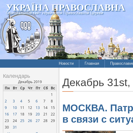
УКРАЇНА ПРАВОСЛАВНА
Официальный сайт Украинской Православной Церкви
Новости
Главная
Православи
Календарь
Декабрь 31st,
Декабрь 2019
Пн
Вт
Ср
Чт
Пт
Сб
Вс
1
2
3
4
5
6
7
8
МОСКВА. Патр
9
10
11
12
13
14
15
16
17
18
19
20
21
22
в связи с сит
23
24
25
26
27
28
29
30
31