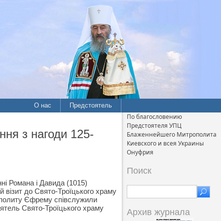
О нас
Предстоятель
По благословению
Предстоятеля УПЦ
ня з нагоди 125-
Блаженнейшего Митрополита
Киевского и всея Украины
Онуфрия
Поиск
нні Романа і Давида (1015)
 візит до Свято-Троїцького храму
рополиту Єфрему співслужили
оятель Свято-Троїцького храму
Архив журнала