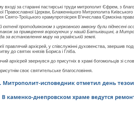
у вході за старанні пастирські труди митрополит Єфрем, з бла
ої Православної Церкви, Блаженнішого Митрополита Київського і
я Свято-Троїцького храмупротоієрея В’ячеслава Єрмохіна права
й єктенії протодияконом з церковного амвону були піднесені ос
 також за примирення ворогуючих у нашій Батьківщині, а Митр
 за встановлення миру на українській землі.
гії правлячий архієрей, у співслужінні духовенства, звершив п
итву до святих князів Бориса і Гліба.
чий архієрей звернувся до присутніх в храмі богомольців зі сло
рисутнім своє святительське благословіння.
 Митрополит-исповедник отметил день тезо
 В каменко-днепровском храме ведутся ремон