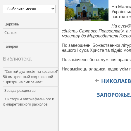
На Малом
Українськ
настоятел
Церковь
На сугубі
єдність Святого Православ’я, а
Статьи
молитву до Мироподателя Господа
По завершенні Божественної літур
Галерея
нашого Іісуса Христа та підніс мол
Библиотека
По закінченні богослужіння правля
Насамкінець владика надав усім п
"Святой дух несёт на крыльях!"
50-км крестный ход с иконой
НИКОЛАЕВ.
"Призри на смирение"
Звезда рождества
ЗАПОРОЖЬЕ.
К истории автокефального и
филаретовского расколов