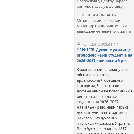
Православну Церкву нардеп
раптово подав у відставку
РІНЕНСЬКА ОБЛАСТЬ.
Межиріцький чоловічий
монастир відзначив 35-річчя
відродження чернечого життя
Анонсы событий
ЧЕРНІГІВ. Духовне училище
оголосило набір студентів на
2026–2027 навчальний рік
З благословення виконувача
обов’язків ректора,
архієпископа Любецького
Никодима, Чернігівське
духовне училище псаломщиків-
регентів оголосило набір
студентів на 2026–2027
навчальний рік. Чернігівське
духовне училище є одним із
найстаріших духовних
навчальних закладів України.
Воно було засноване у 1817