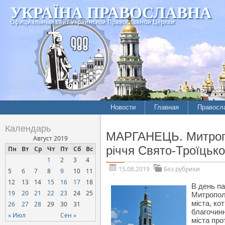
УКРАЇНА ПРАВОСЛАВНА
Официальный сайт Украинской Православной Церкви
Новости
Главная
Правосл
Календарь
МАРГАНЕЦЬ. Митропо
Август 2019
річчя Свято-Троїцьк
Пн
Вт
Ср
Чт
Пт
Сб
Вс
1
2
3
4
15.08.2019
Без рубрики
5
6
7
8
9
10
11
12
13
14
15
16
17
18
В день па
19
20
21
22
23
24
25
Митрополи
міста, ко
26
27
28
29
30
31
благочинн
« Июл
Сен »
міста про