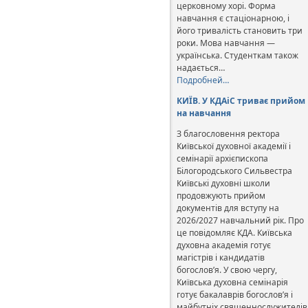
церковному хорі. Форма
навчання є стаціонарною, і
його тривалість становить три
роки. Мова навчання —
українська. Студенткам також
надається…
Подробней…
КИЇВ. У КДАіС триває прийом
на навчання
З благословення ректора
Київської духовної академії і
семінарії архієпископа
Білогородського Сильвестра
Київські духовні школи
продовжують прийом
документів для вступу на
2026/2027 навчальний рік. Про
це повідомляє КДА. Київська
духовна академія готує
магістрів і кандидатів
богослов’я. У свою чергу,
Київська духовна семінарія
готує бакалаврів богослов’я і
майбутніх священнослужителів