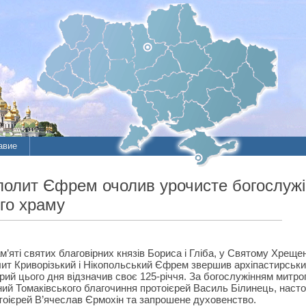
авие
лит Єфрем очолив урочисте богослужін
ого храму
м’яті святих благовірних князів Бориса і Гліба, у Святому Хреще
т Криворізький і Нікопольський Єфрем звершив архіпастирський
трий цього дня відзначив своє 125-річчя. За богослужінням мит
ий Томаківського благочиння протоієрей Василь Білинець, наст
тоієрей В’ячеслав Єрмохін та запрошене духовенство.