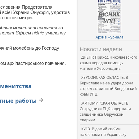
гословення Предстоятеля
 всієї України Онуфрія, удостоїв
 носіння митри.
обливі молитовні прохання за
ополит Єфрем підніс умиленну
Архив журнала
одячний молебень до Господу
Новости недели
ДНЕПР. Приход Николаевского
храма передал помощь
вом архіпастирського повчання.
жителям Херсонщины
ХЕРСОНСКАЯ ОБЛАСТЬ. В
Бериславе из-за удара дрона
именитства
сгорел старинный Введенский
храм УПЦ
тные работы
ЖИТОМИРСКАЯ ОБЛАСТЬ.
Сотрудники ТЦК задержали
священника Овручской
епархии
КИЇВ. Відомий своїми
наклепами на Українську