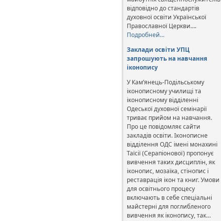
відповідно до стандартів
духовної освіти Української
Православної Церкви….
Подробней…
Заклади освіти УПЦ
запрошують на навчання
іконопису
У Кам’янець-Подільському
іконописному училищі та
іконописному відділенні
Одеської духовної семінарії
триває прийом на навчання.
Про це повідомляє сайти
закладів освіти. Іконописне
відділення ОДС імені монахині
Таїсії (Серапіонової) пропонує
вивчення таких дисциплін, як
іконопис, мозаїка, стінопис і
реставрація ікон та книг. Умови
для освітнього процесу
включають в себе спеціальні
майстерні для поглибленого
вивчення як іконопису, так…