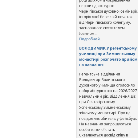
році шляхом виокремлення
перших двох курсів
Чернігівської духовної семінарії,
історія якої бере свій початок
від Чернігівського колегіуму,
заснованого святителем
Іоанном…
Подробней…
ВОЛОДИМИР. У регентському
училищі при Зимненському
монастирі розпочато прийом
на навчання
Регентське відділення
Володимир-Волинського
духовного училища оголосило
набір абітурієнток на 2026/2027
навчальний рік. Відділення діє
при Святогірському
Успенському Зимненському
жіночому монастирі. Про це
повідомляє обитель у фейсбуці.
На навчання запрошуються
особи жіночої статі.
Схвалюється досвід співу в