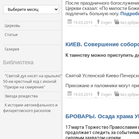
После праздничного богослужения
Церкви сказал: «По милости Божие
подлечить больную ногу.
Подроб
19.03.2019
Evgen
Без рубри
Церковь
Статьи
КИЕВ. Совершение соборо
Галерея
К таинству можно приступить до
Библиотека
Святой Успенской Киево-Печерск
"Святой дух несёт на крыльях!"
50-км крестный ход с иконой
Прихожане и паломники могут при
"Призри на смирение"
19.03.2019
Evgen
Без рубри
Звезда рождества
К истории автокефального и
филаретовского расколов
БРОВАРЫ. Осада храма УПЦ
17 марта Торжество Православия 
продолжает следить за событиями
силовым захватом церкви.