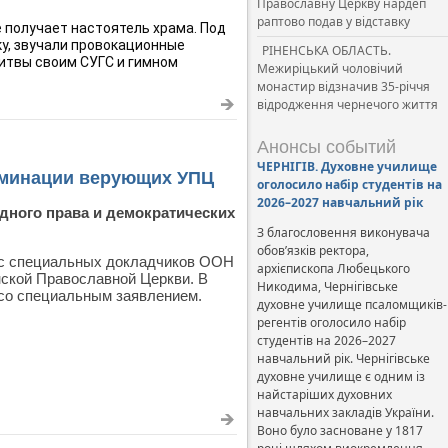
Православну Церкву нардеп
раптово подав у відставку
 получает настоятель храма. Под 
у, звучали провокационные 
РІНЕНСЬКА ОБЛАСТЬ.
итвы своим СУГС и гимном 
Межиріцький чоловічий
монастир відзначив 35-річчя
відродження чернечого життя
Анонсы событий
ЧЕРНІГІВ. Духовне училище
иминации верующих УПЦ
оголосило набір студентів на
2026–2027 навчальний рік
дного права и демократических
З благословення виконувача
обов’язків ректора,
рос специальных докладчиков ООН
архієпископа Любецького
ской Православной Церкви. В
Никодима, Чернігівське
со специальным заявлением.
духовне училище псаломщиків-
регентів оголосило набір
студентів на 2026–2027
навчальний рік. Чернігівське
духовне училище є одним із
найстаріших духовних
навчальних закладів України.
Воно було засноване у 1817