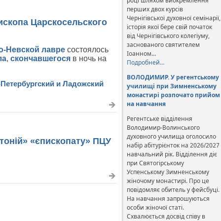
році шляхом виокремлення
перших двох курсів
Чернігівської духовної семінарії,
ископа Царскосельского
історія якої бере свій початок
від Чернігівського колегіуму,
заснованого святителем
о-Невской лавре
состоялось
Іоанном…
ла
,
скончавшегося
в ночь на
Подробней…
ВОЛОДИМИР. У регентському
-Петербургский и Ладожский
училищі при Зимненському
монастирі розпочато прийом
на навчання
Регентське відділення
Володимир-Волинського
духовного училища оголосило
отоній» «єпископату» ПЦУ
набір абітурієнток на 2026/2027
навчальний рік. Відділення діє
при Святогірському
Успенському Зимненському
жіночому монастирі. Про це
повідомляє обитель у фейсбуці.
На навчання запрошуються
особи жіночої статі.
Схвалюється досвід співу в