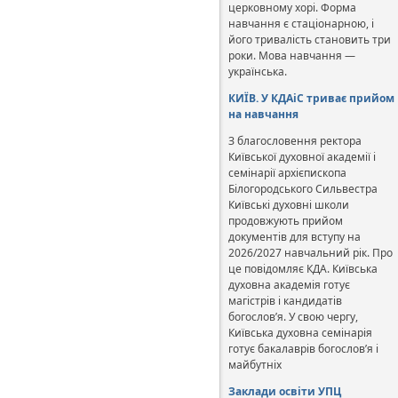
церковному хорі. Форма
навчання є стаціонарною, і
його тривалість становить три
роки. Мова навчання —
українська.
КИЇВ. У КДАіС триває прийом
на навчання
З благословення ректора
Київської духовної академії і
семінарії архієпископа
Білогородського Сильвестра
Київські духовні школи
продовжують прийом
документів для вступу на
2026/2027 навчальний рік. Про
це повідомляє КДА. Київська
духовна академія готує
магістрів і кандидатів
богослов’я. У свою чергу,
Київська духовна семінарія
готує бакалаврів богослов’я і
майбутніх
Заклади освіти УПЦ