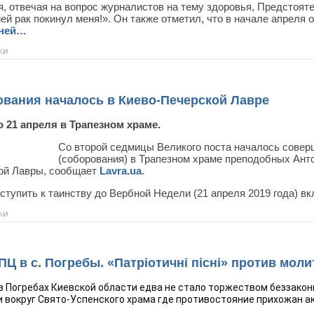
, отвечая на вопрос журналистов на тему здоровья, Предстоят
й рак покинул меня!». Он также отметил, что в начале апреля 
ней…
ки
вания началось в Киево-Печерской Лавре
 21 апреля в Трапезном храме.
Со второй седмицы Великого поста началось сове
(соборования) в Трапезном храме преподобных Ант
ой Лавры, сообщает
Lavra.ua
.
ступить к таинству до Вербной Недели (21 апреля 2019 года) в
ки
 в с. Погребы. «Патріотичні пісні» против мол
в Погребах Киевской области едва не стало торжеством беззакон
 вокруг Свято-Успенского храма где противостояние прихожан а