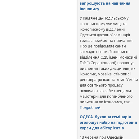
запрошують на навчання
іконопису
У Кам’янець-Подільському
іконописному училищі та
іконописному відділенні
Одеської духовної семінарії
триває прийом на навчання.
Про це повідомляє сайти
закладів освіти. Іконописне
відділення ОДС імені монахині
Таїсії (Серапіонової) пропонує
вивчення таких дисциплін, як
іконопис, мозаїка, стінопис і
реставрація ікон та книг. Умови
для освітнього процесу
включають в себе спеціальні
майстерні для поглибленого
вивчення як іконопису, так…
Подробней…
ОДЕСА. Духовна семінарія
оголошує набір на підготовчі
курси для абітурієнтів
13 червня при Одеській