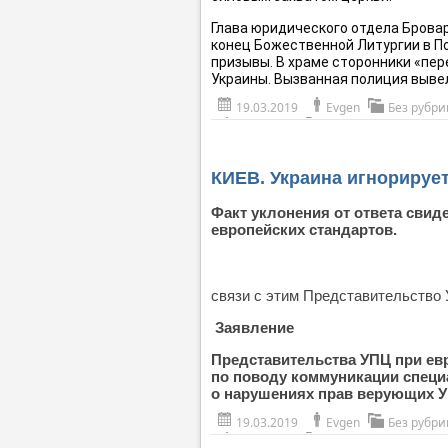
Глава юридического отдела Бровар
конец Божественной Литургии в По
призывы. В храме сторонники «пер
Украины. Вызванная полиция вывела
19.03.2019
Evgen
Без рубри
КИЕВ. Украина игнорируе
Факт уклонения от ответа сви
европейских стандартов.
связи с этим Представительство
Заявление
Представительства УПЦ при ев
по поводу коммуникации спец
о нарушениях прав верующих 
19.03.2019
Evgen
Без рубри