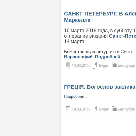
САНКТ-ПЕТЕРБУРГ. В Алек
Маркелла
16 марта 2019 года, в субботу 
отпевание викария
Санкт-Пет
14 марта.
Божественную литургию в Свято-
Варсонофий
.
Подробней…
19.03.2019
Evgen
Без рубри
ГРЕЦІЯ. Богослов заклика
Подробней…
19.03.2019
Evgen
Без рубри