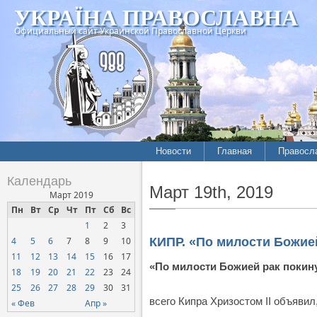
УКРАЇНА ПРАВОСЛАВНА
Официальный сайт Украинской Православной Церкви
Новости
Главная
Правосл
Календарь
Март 19th, 2019
Март 2019
Пн
Вт
Ср
Чт
Пт
Сб
Вс
1
2
3
4
5
6
7
8
9
10
КИПР. «По милости Божией
11
12
13
14
15
16
17
«По милости Божией рак покину
18
19
20
21
22
23
24
25
26
27
28
29
30
31
всего Кипра Хризостом II объяви
« Фев
Апр »