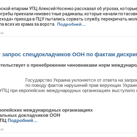
ской епархии УПЦ Алексей Носенко рассказал об угрозах, которые
гребы приехали неизвестные радикалы, которые начали потасовк
ехода» прихода в ПЦУ пытались сорвать службу, перекричать мол
 всех из храма за ворота.  
Подробней…
ки
т запрос спецдокладчиков ООН по фактам дискр
детельствует о пренебрежении чиновниками норм междунаро
Государство Украина уклоняется от ответа на зап
по поводу фактов нарушений прав верующих Украин
 УПЦ при европейских международных организациях выступило 
ропейских международных организациях
иальных докладчиков ООН
УПЦ
Подробней…
ки