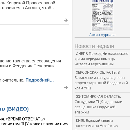
ель Кипрской Православной
отправится в Англию, чтобы
Архив журнала
Новости недели
ДНЕПР. Приход Николаевского
храма передал помощь
ршение таинства елеосвящения
жителям Херсонщины
ония и Феодосия Печерских
ХЕРСОНСКАЯ ОБЛАСТЬ. В
Бериславе из-за удара дрона
ключительно.
Подробней…
сгорел старинный Введенский
храм УПЦ
ЖИТОМИРСКАЯ ОБЛАСТЬ.
Сотрудники ТЦК задержали
священника Овручской
итв (ВИДЕО)
епархии
ия. «ВРЕМЯ ОТВЕЧАТЬ» 
КИЇВ. Відомий своїми
ктивистам ПЦУ может закончиться 
наклепами на Українську