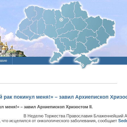
авие
 рак покинул меня!» – завил Архиепископ Хризос
л меня!» – завил Архиепископ Хризостом ІІ.
В Неделю Торжества Православия Блаженнейший А
л, что исцелился от онкологического заболевания, сообщает
Sedm