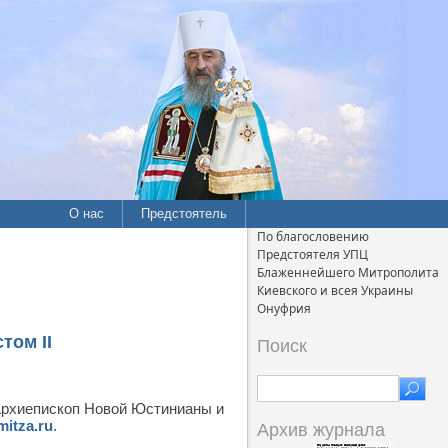
О нас
Предстоятель
По благословению
Предстоятеля УПЦ
Блаженнейшего Митрополита
Киевского и всея Украины
Онуфрия
том ІІ
Поиск
рхиепископ Новой Юстинианы и
itza.ru
.
Архив журнала