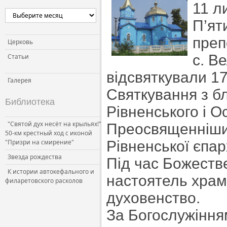
11 л
П’ят
преп
Церковь
с. В
Статьи
відсвяткували 17
Галерея
Святкування з б
Библиотека
Рівненського і 
"Святой дух несёт на крыльях!"
Преосвященніший
50-км крестный ход с иконой
"Призри на смирение"
Рівненської єпарх
Звезда рождества
Під час Божестве
К истории автокефального и
настоятель храм
филаретовского расколов
духовенство.
За Богослужіння