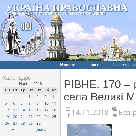
УКРАЇНА ПРАВОСЛАВНА
Официальный сайт Украинской Православной Церкви
Новости
Главная
Православи
Календарь
РІВНЕ. 170 – 
Ноябрь 2018
Пн
Вт
Ср
Чт
Пт
Сб
Вс
села Великі М
1
2
3
4
5
6
7
8
9
10
11
14.11.2018
Без 
12
13
14
15
16
17
18
19
20
21
22
23
24
25
26
27
28
29
30
« Окт
Дек »