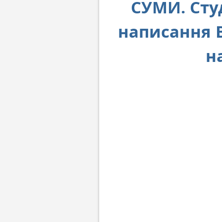
СУМИ. Сту
написання В
н