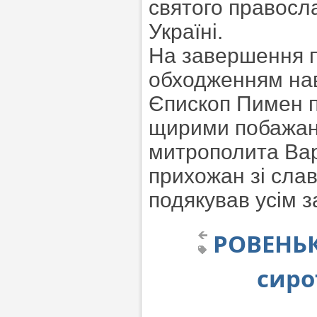
святого правосла
Україні.
На завершення п
обходженням нав
Єпископ Пимен п
щирими побажанн
митрополита Вар
прихожан зі сла
подякував усім з
РОВЕНЬК
сиро