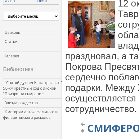
« Сен
Ноя »
12 о
Тавр
сотр
Церковь
обла
Статьи
влад
праздновал, а т
Галерея
Покрова Пресвя
Библиотека
сердечно поблаг
"Святой дух несёт на крыльях!"
подарки. Между 
50-км крестный ход с иконой
"Призри на смирение"
осуществляется 
Звезда рождества
сотрудничество.
К истории автокефального и
филаретовского расколов
СМИФЕРОП