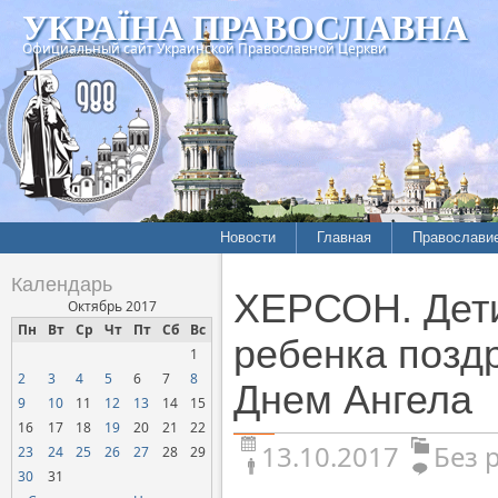
УКРАЇНА ПРАВОСЛАВНА
Официальный сайт Украинской Православной Церкви
Новости
Главная
Православи
Календарь
ХЕРСОН. Дети
Октябрь 2017
Пн
Вт
Ср
Чт
Пт
Сб
Вс
ребенка позд
1
2
3
4
5
6
7
8
Днем Ангела
9
10
11
12
13
14
15
16
17
18
19
20
21
22
13.10.2017
Без 
23
24
25
26
27
28
29
30
31