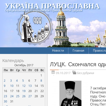
УКРАЇНА ПРАВОСЛАВНА
Официальный сайт Украинской Православной Церкви
Новости
Главная
Правосл
Календарь
ЛУЦК. Скончался од
Октябрь 2017
Пн
Вт
Ср
Чт
Пт
Сб
Вс
09.10.2017
Без рубрики
1
2
3
4
5
6
7
8
9
10
11
12
13
14
15
7 октябр
16
17
18
19
20
21
22
Почетног
23
24
25
26
27
28
29
году. Он
Правосла
30
31
Отец Пет