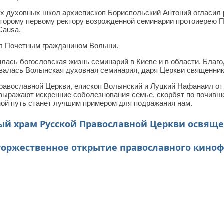
ских духовных школ архиепископ Бориспольский Антоний огласил
которому первому ректору возрожденной семинарии протоиерею 
Causa.
ыл Почетным гражданином Волыни.
илась богословская жизнь семинарий в Киеве и в области. Благ
ивалась Волынская духовная семинария, даря Церкви священник
равославной Церкви, епископ Волынский и Луцкий Нафанаил от 
 выражают искренние соболезнования семье, скорбят по почив
ной путь станет лучшим примером для подражания нам.
ый храм Русской Православной Церкви освящ
 торжественное открытие православного киноф