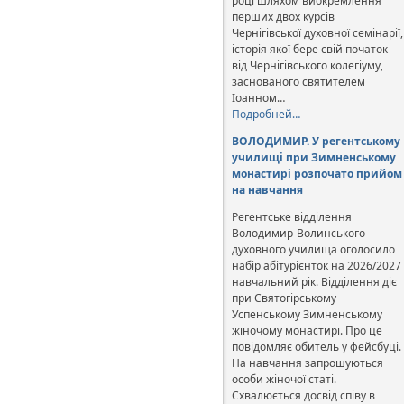
році шляхом виокремлення
перших двох курсів
Чернігівської духовної семінарії,
історія якої бере свій початок
від Чернігівського колегіуму,
заснованого святителем
Іоанном…
Подробней…
ВОЛОДИМИР. У регентському
училищі при Зимненському
монастирі розпочато прийом
на навчання
Регентське відділення
Володимир-Волинського
духовного училища оголосило
набір абітурієнток на 2026/2027
навчальний рік. Відділення діє
при Святогірському
Успенському Зимненському
жіночому монастирі. Про це
повідомляє обитель у фейсбуці.
На навчання запрошуються
особи жіночої статі.
Схвалюється досвід співу в