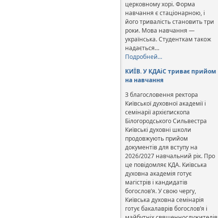
церковному хорі. Форма
навчання є стаціонарною, і
його тривалість становить три
роки. Мова навчання —
українська. Студенткам також
надається…
Подробней…
КИЇВ. У КДАіС триває прийом
на навчання
З благословення ректора
Київської духовної академії і
семінарії архієпископа
Білогородського Сильвестра
Київські духовні школи
продовжують прийом
документів для вступу на
2026/2027 навчальний рік. Про
це повідомляє КДА. Київська
духовна академія готує
магістрів і кандидатів
богослов’я. У свою чергу,
Київська духовна семінарія
готує бакалаврів богослов’я і
майбутніх священнослужителів