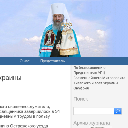
О нас
Предстоятель
По благословению
Предстоятеля УПЦ
краины
Блаженнейшего Митрополита
Киевского и всея Украины
Онуфрия
Поиск
ного священнослужителя,
 священника завершилось в 94
дневным трудом в пользу
Архив журнала
енино Острожского уезда