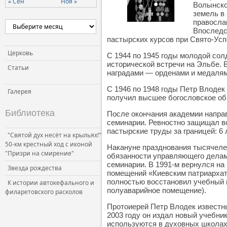
« Сен
Ноя »
Волынско
земель в
правосла
Впоследс
пастырских курсов при Свято-Усп
Церковь
С 1944 по 1945 годы молодой сол
исторической встречи на Эльбе. 
Статьи
наградами — орденами и медалям
С 1946 по 1948 годы Петр Влодек
Галерея
получил высшее богословское обр
Библиотека
После окончания академии направ
семинарии. Ревностно защищал в
пастырские труды за границей: 6
"Святой дух несёт на крыльях!"
50-км крестный ход с иконой
Накануне празднования тысячелет
"Призри на смирение"
обязанности управляющего делами
семинарии. В 1991-м вернулся на
Звезда рождества
помещений «Киевским патриархато
полностью восстановил учебный 
К истории автокефального и
полуаварийное помещение).
филаретовского расколов
Протоиерей Петр Влодек известны
2003 году он издал новый учебни
используются в духовных школа