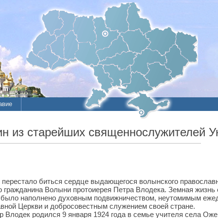
авие
ин из старейших священнослужителей У
я перестало биться сердце выдающегося волынского православ
о гражданина Волыни протоиерея Петра Влодека. Земная жизнь
о было наполнено духовным подвижничеством, неутомимым еже
вной Церкви и добросовестным служением своей стране.
р Влодек родился 9 января 1924 года в семье учителя села Ож