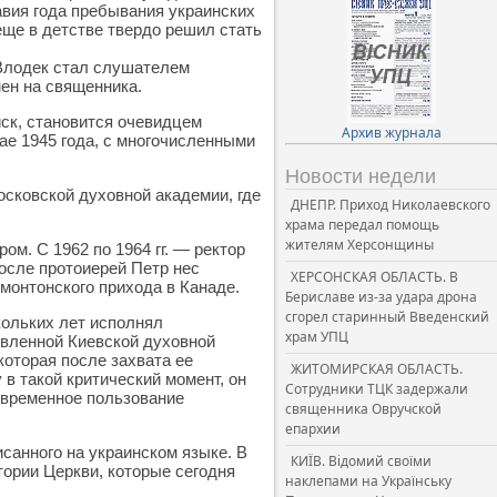
вия года пребывания украинских
еще в детстве твердо решил стать
 Влодек стал слушателем
ен на священника.
йск, становится очевидцем
Архив журнала
ае 1945 года, с многочисленными
Новости недели
осковской духовной академии, где
ДНЕПР. Приход Николаевского
храма передал помощь
жителям Херсонщины
м. С 1962 по 1964 гг. — ректор
осле протоиерей Петр нес
ХЕРСОНСКАЯ ОБЛАСТЬ. В
монтонского прихода в Канаде.
Бериславе из-за удара дрона
сгорел старинный Введенский
кольких лет исполнял
храм УПЦ
овленной Киевской духовной
которая после захвата ее
ЖИТОМИРСКАЯ ОБЛАСТЬ.
в такой критический момент, он
Сотрудники ТЦК задержали
 временное пользование
священника Овручской
епархии
санного на украинском языке. В
КИЇВ. Відомий своїми
тории Церкви, которые сегодня
наклепами на Українську