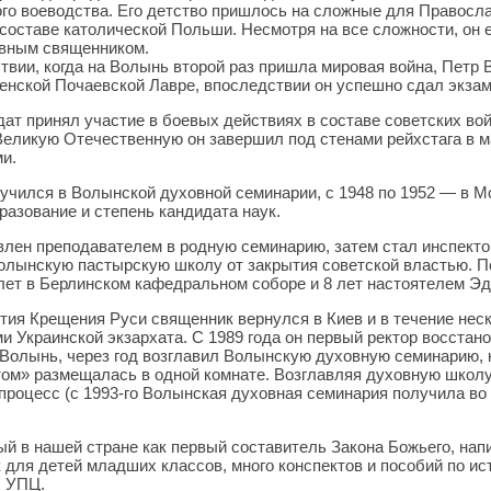
го воеводства. Его детство пришлось на сложные для Правосла
 составе католической Польши. Несмотря на все сложности, он 
вным священником.
твии, когда на Волынь второй раз пришла мировая война, Петр
енской Почаевской Лавре, впоследствии он успешно сдал экзам
дат принял участие в боевых действиях в составе советских во
Великую Отечественную он завершил под стенами рейхстага в м
и.
 учился в Волынской духовной семинарии, с 1948 по 1952 — в М
азование и степень кандидата наук.
лен преподавателем в родную семинарию, затем стал инспекторо
олынскую пастырскую школу от закрытия советской властью. П
 лет в Берлинском кафедральном соборе и 8 лет настоятелем Эд
ия Крещения Руси священник вернулся в Киев и в течение нес
 Украинской экзархата. С 1989 года он первый ректор восстан
 Волынь, через год возглавил Волынскую духовную семинарию, 
м» размещалась в одной комнате. Возглавляя духовную школу 
процесс (с 1993-го Волынская духовная семинария получила во
й в нашей стране как первый составитель Закона Божьего, напи
к для детей младших классов, много конспектов и пособий по ис
х УПЦ.