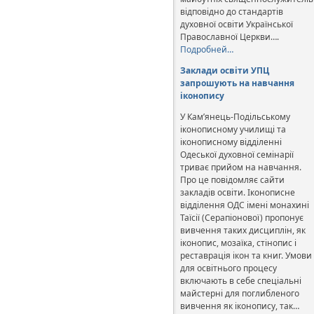
відповідно до стандартів
духовної освіти Української
Православної Церкви….
Подробней…
Заклади освіти УПЦ
запрошують на навчання
іконопису
У Кам’янець-Подільському
іконописному училищі та
іконописному відділенні
Одеської духовної семінарії
триває прийом на навчання.
Про це повідомляє сайти
закладів освіти. Іконописне
відділення ОДС імені монахині
Таїсії (Серапіонової) пропонує
вивчення таких дисциплін, як
іконопис, мозаїка, стінопис і
реставрація ікон та книг. Умови
для освітнього процесу
включають в себе спеціальні
майстерні для поглибленого
вивчення як іконопису, так…