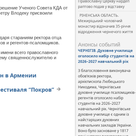
Православну Церкву нардеп
раптово подав у відставку
 решение Ученого Совета КДА от
Петру Влодеку присвоили
РІНЕНСЬКА ОБЛАСТЬ.
Межиріцький чоловічий
монастир відзначив 35-річчя
відродження чернечого життя
одаря стараниям ректора отца
ов и регентов-псаломщиков.
Анонсы событий
ЧЕРНІГІВ. Духовне училище
имени всего православного
оголосило набір студентів на
шему священнослужителю и
2026–2027 навчальний рік
З благословення виконувача
ен в Армении
обов’язків ректора,
архієпископа Любецького
Никодима, Чернігівське
естиваля “Покров”
духовне училище псаломщиків-
регентів оголосило набір
студентів на 2026–2027
навчальний рік. Чернігівське
духовне училище є одним із
найстаріших духовних
навчальних закладів України.
Воно було засноване у 1817