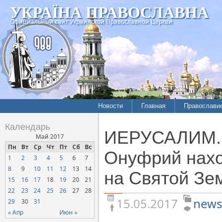
УКРАЇНА ПРАВОСЛАВНА
Официальный сайт Украинской Православной Церкви
Новости
Главная
Православи
Летопись епархий
Богословие
Календарь
ИЕРУСАЛИМ. 
Межконфессиональные
История
Май 2017
отношения
Пн
Вт
Ср
Чт
Пт
Сб
Вс
Митрополит
Онуфрий нахо
1
2
3
4
5
6
7
Нарушения прав
Хроники
верующих
8
9
10
11
12
13
14
на Святой Зе
15
16
17
18
19
20
21
Официальная хроника
22
23
24
25
26
27
28
Расколы, ереси, секты
15.05.2017
news
29
30
31
СОЦИАЛЬНОЕ
« Апр
Июн »
СЛУЖЕНИЕ