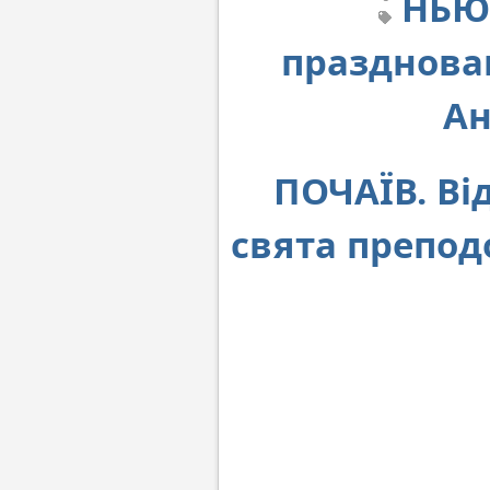
НЬЮ-
празднова
Ан
ПОЧАЇВ. Ві
свята препод