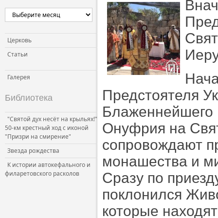
Внач
Церковь и власть
Пред
Церковь и общество
Свят
Церковь и СМИ
Церковь
Иеру
Статьи
Нача
Галерея
Предстоятеля У
Библиотека
Блаженнейшего 
"Святой дух несёт на крыльях!"
Онуфрия на Свя
50-км крестный ход с иконой
"Призри на смирение"
сопровождают пр
Звезда рождества
монашества и м
К истории автокефального и
филаретовского расколов
Сразу по приез
поклонился Живо
которые находят