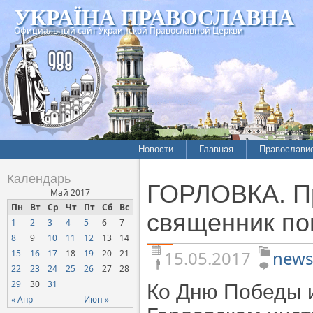
УКРАЇНА ПРАВОСЛАВНА
Официальный сайт Украинской Православной Церкви
Новости
Главная
Православи
Летопись епархий
Богословие
Календарь
ГОРЛОВКА. Пр
Межконфессиональные
История
Май 2017
отношения
Пн
Вт
Ср
Чт
Пт
Сб
Вс
Митрополит
священник по
1
2
3
4
5
6
7
Нарушения прав
Хроники
верующих
8
9
10
11
12
13
14
15.05.2017
news
15
16
17
18
19
20
21
Официальная хроника
22
23
24
25
26
27
28
Расколы, ереси, секты
29
30
31
Ко Дню Победы и
СОЦИАЛЬНОЕ
« Апр
Июн »
СЛУЖЕНИЕ