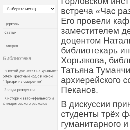
Горловском инст
Церковь и власть
встреча «Час ра
Церковь и общество
Его провели каф
Церковь и СМИ
Церковь
заместителем де
Статьи
доцентом Натал
Галерея
библиотекарь ин
Библиотека
Хорьякова, биб
Татьяна Туманчи
"Святой дух несёт на крыльях!"
50-км крестный ход с иконой
архиерейского с
"Призри на смирение"
Пеканов.
Звезда рождества
К истории автокефального и
В дискуссии при
филаретовского расколов
студенты трёх ф
гуманитарного и