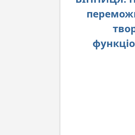
переможц
твор
функці