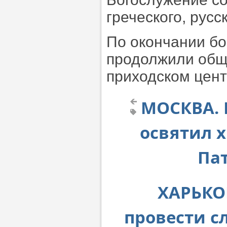
греческого, русс
По окончании бо
продолжили обще
приходском цент
МОСКВА. 
освятил х
Па
ХАРЬКОВ
провести с