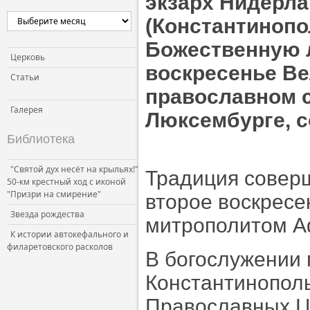
экзарх Нидерл
(Константинопо
Божественную л
Церковь
воскресенье Ве
Статьи
православном с
Галерея
Люксембурге, 
Библиотека
"Святой дух несёт на крыльях!"
Традиция совер
50-км крестный ход с иконой
"Призри на смирение"
второе воскресе
Звезда рождества
митрополитом Аф
К истории автокефального и
филаретовского расколов
В богослужении
Константинополь
Православных Ц