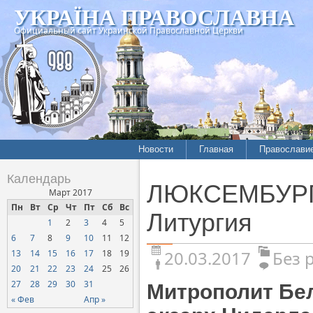
УКРАЇНА ПРАВОСЛАВНА
Официальный сайт Украинской Православной Церкви
Новости
Главная
Православи
Календарь
ЛЮКСЕМБУРГ.
Март 2017
Пн
Вт
Ср
Чт
Пт
Сб
Вс
Литургия
1
2
3
4
5
6
7
8
9
10
11
12
20.03.2017
Без 
13
14
15
16
17
18
19
20
21
22
23
24
25
26
27
28
29
30
31
Митрополит Бел
« Фев
Апр »