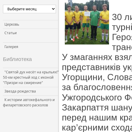
30 л
Церковь
турн
Статьи
Геро
тран
Галерея
У змаганнях взял
Библиотека
представників ук
"Святой дух несёт на крыльях!"
Угорщини, Слова
50-км крестный ход с иконой
"Призри на смирение"
за благословенн
Звезда рождества
Ужгородського
Ф
К истории автокефального и
филаретовского расколов
Закарпаття шанує
перед нашим кра
кар’єрними сход