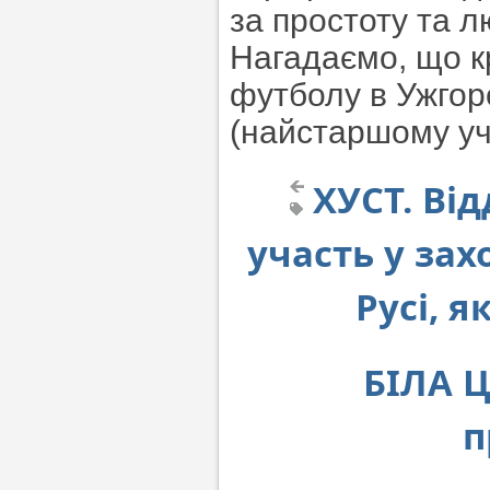
за простоту та л
Нагадаємо, що кр
футболу в Ужгор
(найстаршому уча
ХУСТ. Від
участь у зах
Русі, 
БІЛА Ц
п