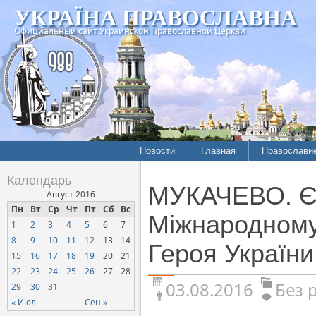
УКРАЇНА ПРАВОСЛАВНА
Официальный сайт Украинской Православной Церкви
Новости
Главная
Православи
Календарь
МУКАЧЕВО. Єп
Август 2016
Пн
Вт
Ср
Чт
Пт
Сб
Вс
Міжнародному 
1
2
3
4
5
6
7
8
9
10
11
12
13
14
Героя України
15
16
17
18
19
20
21
22
23
24
25
26
27
28
03.08.2016
Без 
29
30
31
« Июл
Сен »