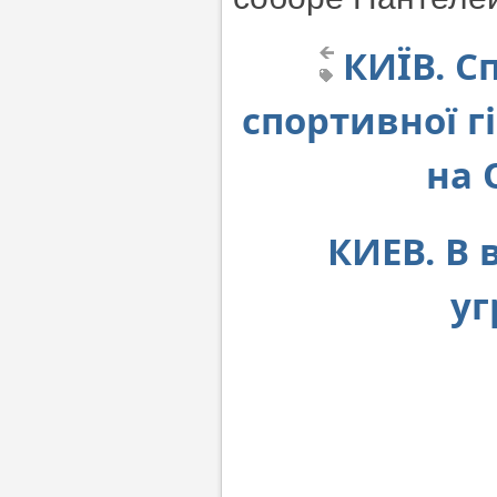
КИЇВ. С
спортивної г
на 
КИЕВ. В
уг