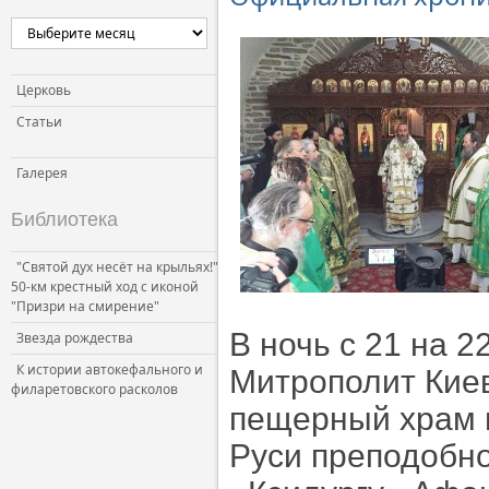
Церковь и власть
Церковь и общество
Церковь и СМИ
Церковь
Статьи
Галерея
Библиотека
"Святой дух несёт на крыльях!"
50-км крестный ход с иконой
"Призри на смирение"
В ночь с 21 на 
Звезда рождества
К истории автокефального и
Митрополит Кие
филаретовского расколов
пещерный храм 
Руси преподобно