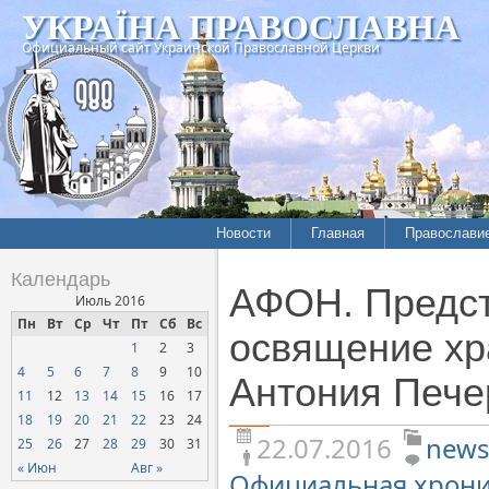
УКРАЇНА ПРАВОСЛАВНА
Официальный сайт Украинской Православной Церкви
Новости
Главная
Православи
Летопись епархий
Богословие
Календарь
АФОН. Предс
Межконфессиональные
История
Июль 2016
отношения
Пн
Вт
Ср
Чт
Пт
Сб
Вс
Митрополит
освящение хр
1
2
3
Нарушения прав
Хроники
верующих
4
5
6
7
8
9
10
Антония Пече
11
12
13
14
15
16
17
Официальная хроника
18
19
20
21
22
23
24
Расколы, ереси, секты
22.07.2016
news
25
26
27
28
29
30
31
СОЦИАЛЬНОЕ
« Июн
Авг »
Официальная хрон
СЛУЖЕНИЕ