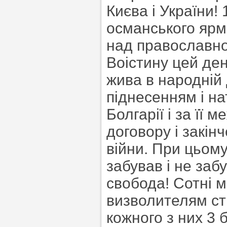
Києва і України!
османського ярма
над православно
Воістину цей ден
жива в народній
піднесенням і н
Болгарії і за її
договору і закін
війни. При цьом
забував і не заб
свобода! Сотні м
визволителям ство
кожного з них 3 б