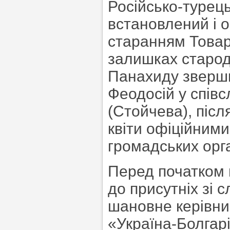
Російсько-турець
встановлений і 
старанням Товар
залишках старод
Панахиду зверш
Феодосій у спів
(Стойчева), післ
квіти офіційним
громадських орга
Перед початком 
до присутніх зі
шановне керівни
«Україна-Болгар