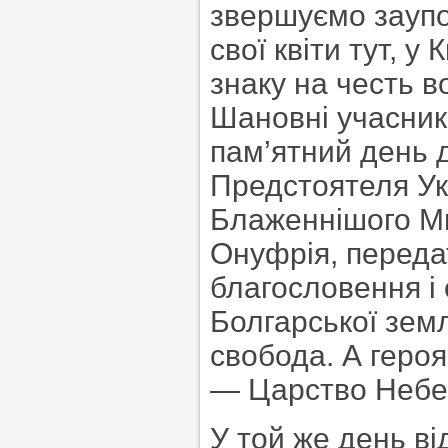
звершуємо заупок
свої квіти тут, у
знаку на честь в
Шановні учасники
пам’ятний день д
Предстоятеля Ук
Блаженнішого Мит
Онуфрія, переда
благословення і
Болгарської зем
свобода. А героя
— Царство Небес
У той же день ві