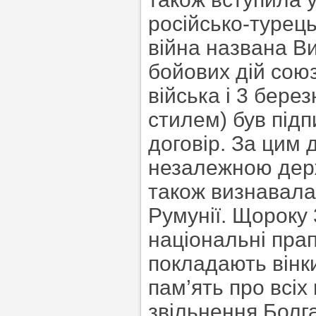
російсько-турець
війна названа Ви
бойових дій союз
війська і 3 бере
стилем) був під
договір. За цим
незалежною дер
також визнавалас
Румунії. Щороку 
національні прап
покладають вінк
пам’ять про всіх 
звільнення Болга