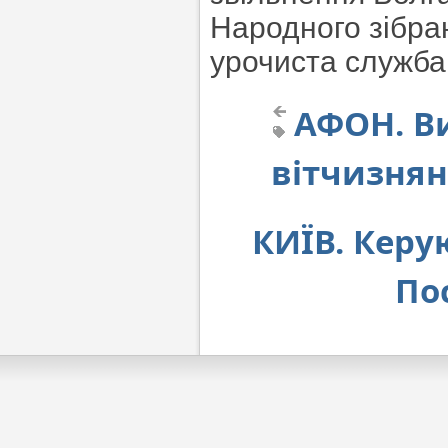
Народного зібра
урочиста служба
АФОН. В
вітчизнян
КИЇВ. Керу
Пос