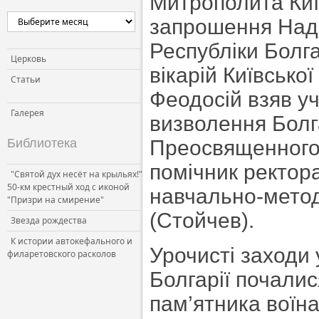
Митрополита Київ
Церковь и власть
запрошення Над
Церковь и общество
Республіки Болга
Церковь и СМИ
Церковь
вікарій Київсько
Статьи
Феодосій взяв уч
Галерея
визволення Болга
Библиотека
Преосвященного
помічник ректора
"Святой дух несёт на крыльях!"
50-км крестный ход с иконой
навчально-метод
"Призри на смирение"
(Стойчев).
Звезда рождества
К истории автокефального и
Урочисті заходи 
филаретовского расколов
Болгарії почалис
пам’ятника воїна