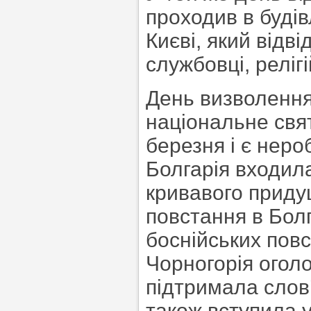
проходив в будів
Києві, який відві
службовці, релігій
День визволення
національне свят
березня і є неро
Болгарія входила
кривавого приду
повстання в Болг
боснійських повс
Чорногорія оголо
підтримала слов’
також вступила у