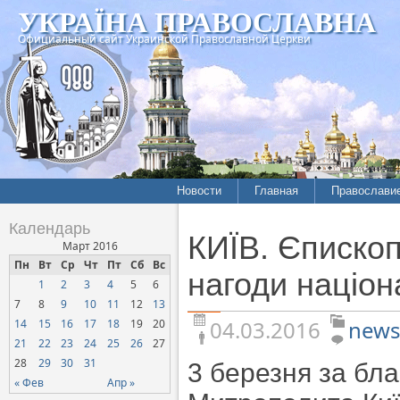
УКРАЇНА ПРАВОСЛАВНА
Официальный сайт Украинской Православной Церкви
Новости
Главная
Православи
Летопись епархий
Богословие
Календарь
КИЇВ. Єпископ
Межконфессиональные
История
Март 2016
отношения
Пн
Вт
Ср
Чт
Пт
Сб
Вс
Митрополит
нагоди націон
1
2
3
4
5
6
Нарушения прав
Хроники
верующих
7
8
9
10
11
12
13
04.03.2016
news
14
15
16
17
18
19
20
Официальная хроника
21
22
23
24
25
26
27
Расколы, ереси, секты
28
29
30
31
3 березня за бл
СОЦИАЛЬНОЕ
« Фев
Апр »
СЛУЖЕНИЕ