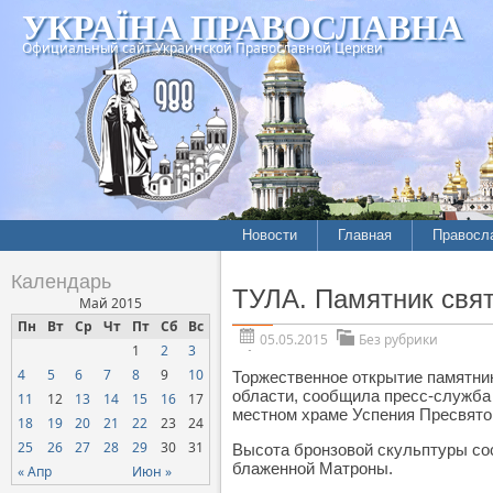
УКРАЇНА ПРАВОСЛАВНА
Официальный сайт Украинской Православной Церкви
Новости
Главная
Правосл
Календарь
ТУЛА. Памятник свят
Май 2015
Пн
Вт
Ср
Чт
Пт
Сб
Вс
05.05.2015
Без рубрики
1
2
3
4
5
6
7
8
9
10
Торжественное открытие памятник
области, сообщила пресс-служба
11
12
13
14
15
16
17
местном храме Успения Пресвятой
18
19
20
21
22
23
24
25
26
27
28
29
30
31
Высота бронзовой скульптуры со
блаженной Матроны.
« Апр
Июн »