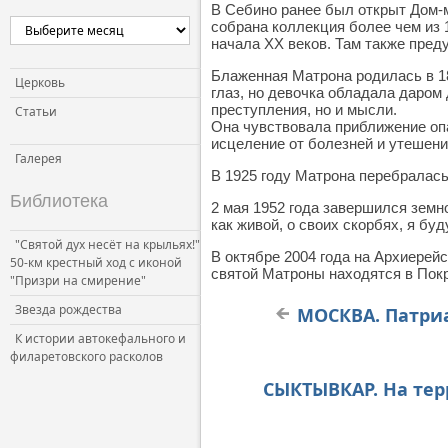
В Себино ранее был открыт Дом-м
собрана коллекция более чем из 
начала XX веков. Там также пред
Блаженная Матрона родилась в 18
Церковь
глаз, но девочка обладала даром 
преступления, но и мысли.
Статьи
Она чувствовала приближение оп
исцеление от болезней и утешени
Галерея
В 1925 году Матрона перебралась
Библиотека
2 мая 1952 года завершился земно
как живой, о своих скорбях, я буд
"Святой дух несёт на крыльях!"
В октябре 2004 года на Архиере
50-км крестный ход с иконой
святой Матроны находятся в Пок
"Призри на смирение"
Звезда рождества
МОСКВА. Патриа
К истории автокефального и
филаретовского расколов
СЫКТЫВКАР. На тер