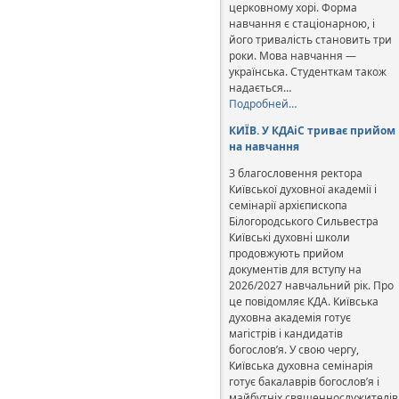
церковному хорі. Форма
навчання є стаціонарною, і
його тривалість становить три
роки. Мова навчання —
українська. Студенткам також
надається…
Подробней…
КИЇВ. У КДАіС триває прийом
на навчання
З благословення ректора
Київської духовної академії і
семінарії архієпископа
Білогородського Сильвестра
Київські духовні школи
продовжують прийом
документів для вступу на
2026/2027 навчальний рік. Про
це повідомляє КДА. Київська
духовна академія готує
магістрів і кандидатів
богослов’я. У свою чергу,
Київська духовна семінарія
готує бакалаврів богослов’я і
майбутніх священнослужителів