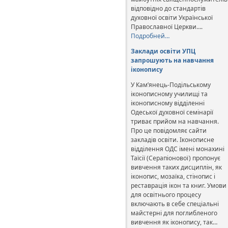
відповідно до стандартів
духовної освіти Української
Православної Церкви….
Подробней…
Заклади освіти УПЦ
запрошують на навчання
іконопису
У Кам’янець-Подільському
іконописному училищі та
іконописному відділенні
Одеської духовної семінарії
триває прийом на навчання.
Про це повідомляє сайти
закладів освіти. Іконописне
відділення ОДС імені монахині
Таїсії (Серапіонової) пропонує
вивчення таких дисциплін, як
іконопис, мозаїка, стінопис і
реставрація ікон та книг. Умови
для освітнього процесу
включають в себе спеціальні
майстерні для поглибленого
вивчення як іконопису, так…