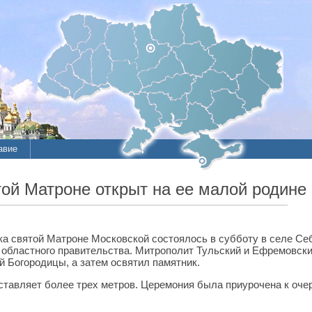
авие
ой Матроне открыт на ее малой родине
а святой Матроне Московской состоялось в субботу в селе Се
 областного правительства. Митрополит Тульский и Ефремовск
 Богородицы, а затем освятил памятник.
ставляет более трех метров. Церемония была приурочена к оче