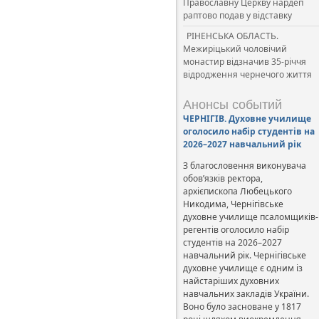
Православну Церкву нардеп
раптово подав у відставку
РІНЕНСЬКА ОБЛАСТЬ.
Межиріцький чоловічий
монастир відзначив 35-річчя
відродження чернечого життя
Анонсы событий
ЧЕРНІГІВ. Духовне училище
оголосило набір студентів на
2026–2027 навчальний рік
З благословення виконувача
обов’язків ректора,
архієпископа Любецького
Никодима, Чернігівське
духовне училище псаломщиків-
регентів оголосило набір
студентів на 2026–2027
навчальний рік. Чернігівське
духовне училище є одним із
найстаріших духовних
навчальних закладів України.
Воно було засноване у 1817