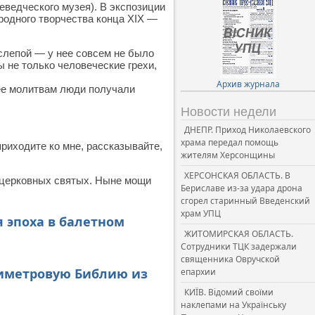
ведческого музея). В экспозиции
родного творчества конца XIX —
 слепой — у нее совсем не было
ы не только человеческие грехи,
Архив журнала
ее молитвам люди получали
Новости недели
ДНЕПР. Приход Николаевского
храма передал помощь
приходите ко мне, рассказывайте,
жителям Херсонщины
ХЕРСОНСКАЯ ОБЛАСТЬ. В
ецерковных святых. Ныне мощи
Бериславе из-за удара дрона
сгорел старинный Введенский
храм УПЦ
 эпоха в балетном
ЖИТОМИРСКАЯ ОБЛАСТЬ.
Сотрудники ТЦК задержали
священника Овручской
тиметровую Библию из
епархии
КИЇВ. Відомий своїми
наклепами на Українську