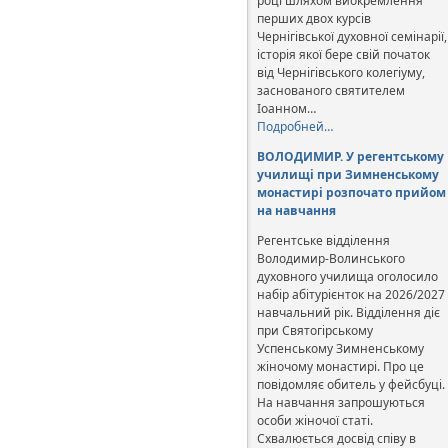
році шляхом виокремлення
перших двох курсів
Чернігівської духовної семінарії,
історія якої бере свій початок
від Чернігівського колегіуму,
заснованого святителем
Іоанном…
Подробней…
ВОЛОДИМИР. У регентському
училищі при Зимненському
монастирі розпочато прийом
на навчання
Регентське відділення
Володимир-Волинського
духовного училища оголосило
набір абітурієнток на 2026/2027
навчальний рік. Відділення діє
при Святогірському
Успенському Зимненському
жіночому монастирі. Про це
повідомляє обитель у фейсбуці.
На навчання запрошуються
особи жіночої статі.
Схвалюється досвід співу в