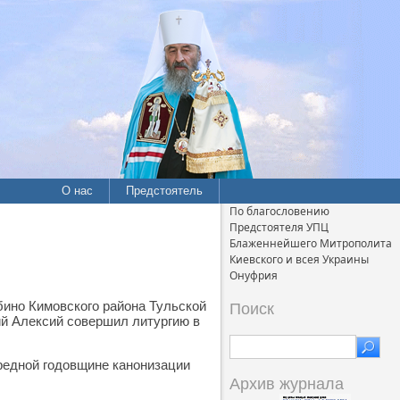
О нас
Предстоятель
По благословению
Предстоятеля УПЦ
Блаженнейшего Митрополита
Киевского и всея Украины
Онуфрия
бино Кимовского района Тульской
Поиск
ий Алексий совершил литургию в
редной годовщине канонизации
Архив журнала