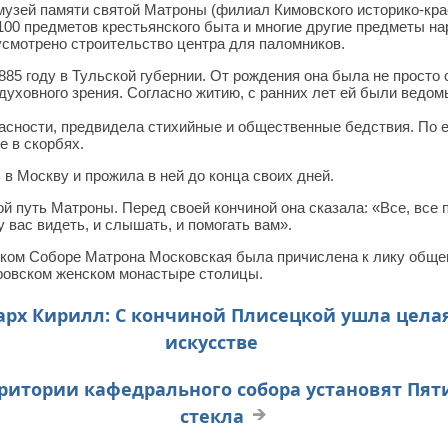
узей памяти святой Матроны (филиал Кимовского историко-крае
100 предметов крестьянского быта и многие другие предметы на
усмотрено строительство центра для паломников.
85 году в Тульской губернии. От рождения она была не просто
духовного зрения. Согласно житию, с ранних лет ей были ведом
асности, предвидела стихийные и общественные бедствия. По 
е в скорбях.
 в Москву и прожила в ней до конца своих дней.
й путь Матроны. Перед своей кончиной она сказала: «Все, все 
у вас видеть, и слышать, и помогать вам».
йском Соборе Матрона Московская была причислена к лику общ
ровском женском монастыре столицы.
рх Кирилл: С кончиной Плисецкой ушла целая
искусстве
ритории кафедрального собора установят Пя
стекла