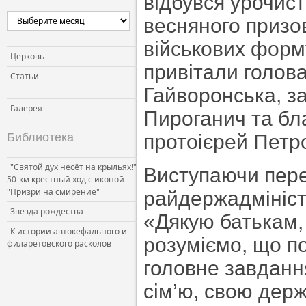
відбувся урочист
весняного призо
військових форм
Церковь
привітали голова
Статьи
Гайворонська, з
Галерея
Пироганич та бл
Библиотека
протоієрей Петро
"Святой дух несёт на крыльях!"
Виступаючи пере
50-км крестный ход с иконой
"Призри на смирение"
райдержадмініст
Звезда рождества
«Дякую батькам,
К истории автокефального и
розуміємо, що п
филаретовского расколов
головне завданн
сім’ю, свою дер