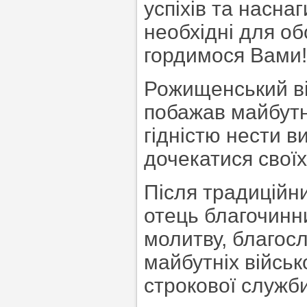
успіхів та наснаг
необхідні для о
гордимося Вами
Рожищенський ві
побажав майбутн
гідністю нести 
дочекатися своїх
Після традиційн
отець благочин
молитву, благос
майбутніх війсь
строкової служби