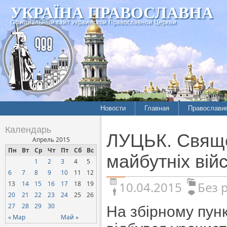
УКРАЇНА ПРАВОСЛАВНА
Официальный сайт Украинской Православной Церкви
Новости
Главная
Православи
Календарь
ЛУЦЬК. Свяще
Апрель 2015
Пн
Вт
Ср
Чт
Пт
Сб
Вс
майбутніх вій
1
2
3
4
5
6
7
8
9
10
11
12
10.04.2015
Без 
13
14
15
16
17
18
19
20
21
22
23
24
25
26
27
28
29
30
На збірному пунк
« Мар
Май »