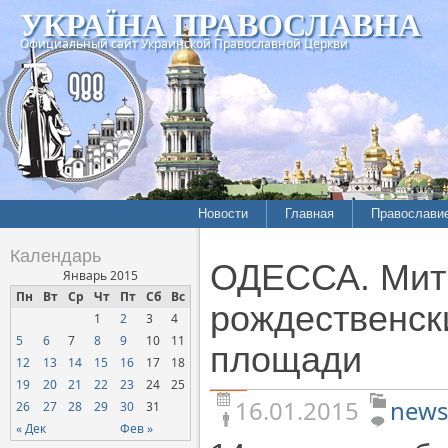
УКРАЇНА ПРАВОСЛАВНА
Официальный сайт Украинской Православной Церкви
Новости
Главная
Православи
Летопись епархий
Богословие
Календарь
ОДЕССА. Митр
Межконфессиональные
История
Январь 2015
отношения
Пн
Вт
Ср
Чт
Пт
Сб
Вс
Митрополит
рождественск
1
2
3
4
Нарушения прав
Хроники
верующих
5
6
7
8
9
10
11
площади
12
13
14
15
16
17
18
Официальная хроника
19
20
21
22
23
24
25
Расколы, ереси, секты
16.01.2015
news
26
27
28
29
30
31
СОЦИАЛЬНОЕ
« Дек
Фев »
СЛУЖЕНИЕ