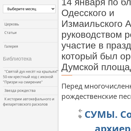
14 января по б
Церковь и власть
Одесского и
Церковь и общество
Измаильского
А
Церковь и СМИ
Церковь
руководством р
Статьи
участие в праз
Галерея
который был ор
Библиотека
Думской площа
"Святой дух несёт на крыльях!"
50-км крестный ход с иконой
"Призри на смирение"
Перед многочислен
Звезда рождества
рождественские пес
К истории автокефального и
филаретовского расколов
СУМЫ. Со
архиер