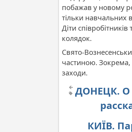
побажав у новому ро
тільки навчальних в
Діти співробітників
колядок.
Свято-Вознесенськи
частиною. Зокрема, 
заходи.
ДОНЕЦК. О
расск
КИЇВ. Па