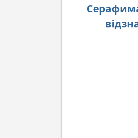
Серафима
відзн