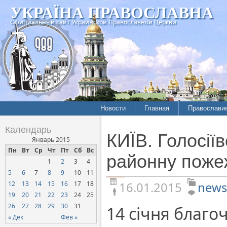
УКРАЇНА ПРАВОСЛАВНА
Официальный сайт Украинской Православной Церкви
Новости
Главная
Православи
Летопись епархий
Богословие
Календарь
КИЇВ. Голосії
Межконфессиональные
История
Январь 2015
отношения
Пн
Вт
Ср
Чт
Пт
Сб
Вс
Митрополит
районну поже
1
2
3
4
Нарушения прав
Хроники
верующих
5
6
7
8
9
10
11
16.01.2015
news
12
13
14
15
16
17
18
Официальная хроника
19
20
21
22
23
24
25
Расколы, ереси, секты
26
27
28
29
30
31
14 січня благо
СОЦИАЛЬНОЕ
« Дек
Фев »
СЛУЖЕНИЕ