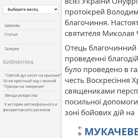
всієї України Онуф
протоієрей Володим
благочиння. Настоят
Церковь
святителя Миколая Ч
Статьи
Отець благочинний 
Галерея
проведенні благоді
Библиотека
було проведено в г
"Святой дух несёт на крыльях!"
честь Воскресіння Х
50-км крестный ход с иконой
"Призри на смирение"
священиками перспе
Звезда рождества
посильної допомоги
К истории автокефального и
филаретовского расколов
зоні бойових дій на 
МУКАЧЕВЕ.