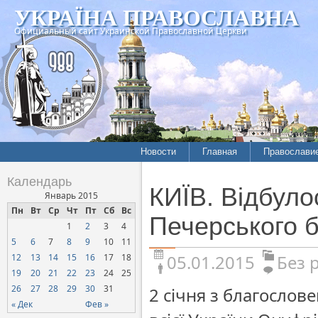
УКРАЇНА ПРАВОСЛАВНА
Официальный сайт Украинской Православной Церкви
Новости
Главная
Православи
Календарь
КИЇВ. Відбуло
Январь 2015
Пн
Вт
Ср
Чт
Пт
Сб
Вс
Печерського 
1
2
3
4
5
6
7
8
9
10
11
05.01.2015
Без 
12
13
14
15
16
17
18
19
20
21
22
23
24
25
26
27
28
29
30
31
2 січня з благослов
« Дек
Фев »