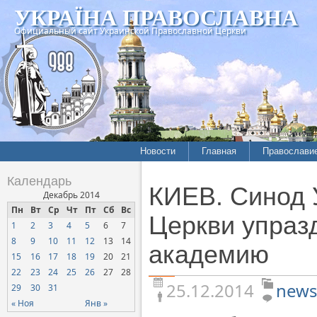
УКРАЇНА ПРАВОСЛАВНА
Официальный сайт Украинской Православной Церкви
Новости
Главная
Православи
Летопись епархий
Богословие
Календарь
КИЕВ. Синод 
Межконфессиональные
История
Декабрь 2014
отношения
Пн
Вт
Ср
Чт
Пт
Сб
Вс
Митрополит
Церкви упраз
1
2
3
4
5
6
7
Нарушения прав
Хроники
верующих
8
9
10
11
12
13
14
академию
15
16
17
18
19
20
21
Официальная хроника
22
23
24
25
26
27
28
Расколы, ереси, секты
25.12.2014
news
29
30
31
СОЦИАЛЬНОЕ
« Ноя
Янв »
СЛУЖЕНИЕ