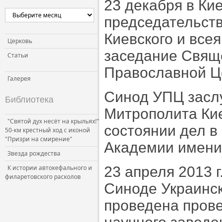
23 декабря в Ки
Церковь и власть
председательст
Церковь и общество
Киевского и все
Церковь и СМИ
Церковь
заседание Свящ
Статьи
Православной Ц
Галерея
Синод УПЦ зас
Библиотека
Митрополита Кие
"Святой дух несёт на крыльях!"
состоянии дел в
50-км крестный ход с иконой
"Призри на смирение"
Академии имени
Звезда рождества
К истории автокефального и
23 апреля 2013 
филаретовского расколов
Синоде Украинс
проведена прове