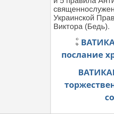
и 5 правила Ант
священнослужен
Украинской Пра
Виктора (Бедь).
ВАТИКА
послание х
ВАТИКА
торжестве
с