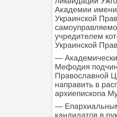
ликвидации Ужго
Академии имени
Украинской Прав
самоуправляемо
учредителем кот
Украинской Пра
— Академически
Мефодия подчин
Православной Це
направить в ра
архиепископа Му
— Епархиальным
кандидатов в ру