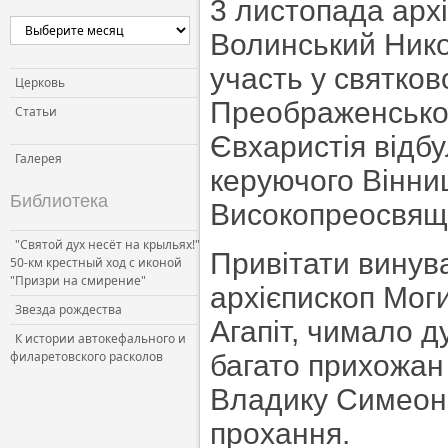
3 листопада арх
Церковь и власть
Волинський Нико
Церковь и общество
участь у святков
Церковь и СМИ
Церковь
Преображенсько
Статьи
Євхаристія відб
Галерея
керуючого Вінни
Библиотека
Високопреосвящ
"Святой дух несёт на крыльях!"
Привітати винув
50-км крестный ход с иконой
"Призри на смирение"
архієпископ Мог
Звезда рождества
Агапіт, чимало д
К истории автокефального и
филаретовского расколов
багато прихожан 
Владику Симеона
прохання.