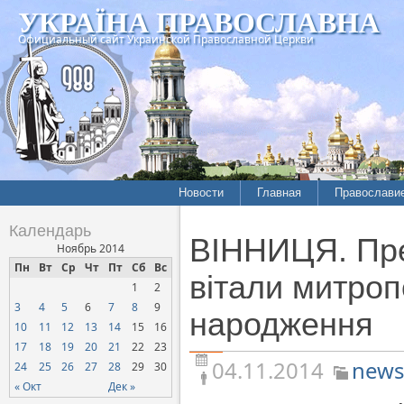
УКРАЇНА ПРАВОСЛАВНА
Официальный сайт Украинской Православной Церкви
Новости
Главная
Православи
Летопись епархий
Богословие
Календарь
ВІННИЦЯ. Пре
Межконфессиональные
История
Ноябрь 2014
отношения
Пн
Вт
Ср
Чт
Пт
Сб
Вс
Митрополит
вітали митро
1
2
Нарушения прав
Хроники
верующих
3
4
5
6
7
8
9
народження
10
11
12
13
14
15
16
Официальная хроника
17
18
19
20
21
22
23
Расколы, ереси, секты
04.11.2014
news
24
25
26
27
28
29
30
СОЦИАЛЬНОЕ
« Окт
Дек »
СЛУЖЕНИЕ