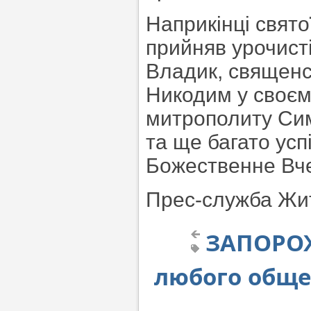
Наприкінці свято
прийняв урочист
Владик, священс
Никодим у своєм
митрополиту Сим
та ще багато усп
Божественне Вче
Прес-служба Жит
ЗАПОРОЖ
любого обще