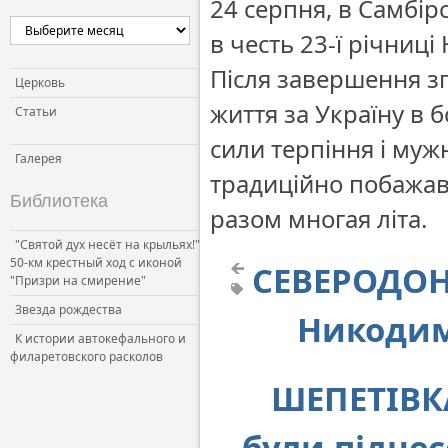
24 серпня, в Самбір
Церковь и власть
в честь 23-ї річниці
Церковь и общество
Після завершення зг
Церковь и СМИ
Церковь
життя за Україну в 
Статьи
сили терпіння і мужн
Галерея
традиційно побажав
Библиотека
разом многая літа.
"Святой дух несёт на крыльях!"
50-км крестный ход с иконой
СЕВЕРОДОН
"Призри на смирение"
Звезда рождества
Никодима
К истории автокефального и
филаретовского расколов
ШЕПЕТІВКА
були піднес