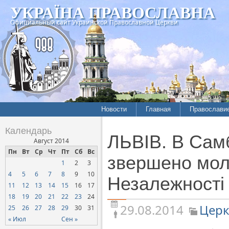
УКРАЇНА ПРАВОСЛАВНА
Официальный сайт Украинской Православной Церкви
Новости
Главная
Православи
Летопись епархий
Богословие
Календарь
ЛЬВІВ. В Самб
Межконфессиональные
История
Август 2014
отношения
Пн
Вт
Ср
Чт
Пт
Сб
Вс
Митрополит
звершено моле
1
2
3
Нарушения прав
Хроники
верующих
4
5
6
7
8
9
10
Незалежності 
11
12
13
14
15
16
17
Официальная хроника
18
19
20
21
22
23
24
Расколы, ереси, секты
29.08.2014
Церк
25
26
27
28
29
30
31
СОЦИАЛЬНОЕ
« Июл
Сен »
СЛУЖЕНИЕ