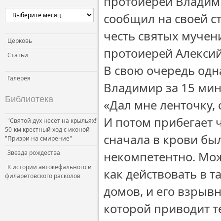
протоиерей Владими
Церковь и власть
сообщил на своей ст
Церковь и общество
честь святых мучен
Церковь и СМИ
Церковь
протоиерей Алекси
Статьи
В свою очередь одна
Галерея
Владимир за 15 мин
Библиотека
«Дал мне ленточку, 
И потом прибегает ч
"Святой дух несёт на крыльях!"
50-км крестный ход с иконой
сначала в крови был
"Призри на смирение"
Звезда рождества
некомпетентно. Мож
К истории автокефального и
как действовать в т
филаретовского расколов
домов, и его взрывн
которой приводит т