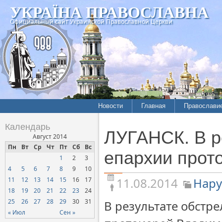
УКРАЇНА ПРАВОСЛАВНА
Официальный сайт Украинской Православной Церкви
Новости
Главная
Православи
Летопись епархий
Богословие
Календарь
ЛУГАНСК. В р
Межконфессиональные
История
Август 2014
отношения
Пн
Вт
Ср
Чт
Пт
Сб
Вс
Митрополит
епархии прот
1
2
3
Нарушения прав
Хроники
верующих
4
5
6
7
8
9
10
11.08.2014
Нару
11
12
13
14
15
16
17
Официальная хроника
18
19
20
21
22
23
24
Расколы, ереси, секты
25
26
27
28
29
30
31
В результате обстре
СОЦИАЛЬНОЕ
« Июл
Сен »
СЛУЖЕНИЕ