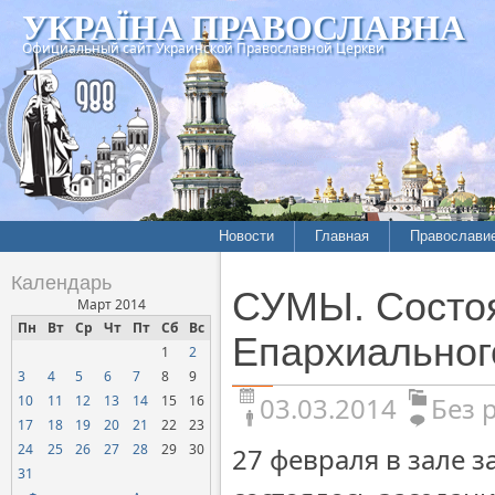
УКРАЇНА ПРАВОСЛАВНА
Официальный сайт Украинской Православной Церкви
Новости
Главная
Православи
Календарь
СУМЫ. Состоя
Март 2014
Пн
Вт
Ср
Чт
Пт
Сб
Вс
Епархиальног
1
2
3
4
5
6
7
8
9
03.03.2014
Без 
10
11
12
13
14
15
16
17
18
19
20
21
22
23
24
25
26
27
28
29
30
27 февраля в зале 
31