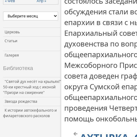
состоялось заседан
« Фев
Апр »
обсуждения стали 
епархии в связи с 
Епархиальный совет
Церковь
Статьи
духовенства по воп
общеепархиального
Галерея
Межсоборного Прису
Библиотека
совета доведен гра
"Святой дух несёт на крыльях!"
округа Сумской епа
50-км крестный ход с иконой
"Призри на смирение"
общеепархиального 
Звезда рождества
проведения Четверт
К истории автокефального и
филаретовского расколов
помощь онкобольным