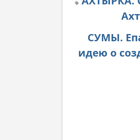
АХТЫРКА. 
Ахт
СУМЫ. Еп
идею о со