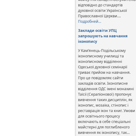
відповідно до стандартів
духовної освіти Української
Православної Церкви….
Подробней…
Заклади освіти УПЦ
запрошують на навчання
іконопису
У Кам’янець-Подільському
іконописному училищі та
іконописному відділенні
Одеської духовної семінарії
триває прийом на навчання.
Про це повідомляє сайти
закладів освіти. Іконописне
відділення ОДС імені монахині
Таїсії (Серапіонової) пропонує
вивчення таких дисциплін, як
іконопис, мозаїка, стінопис і
реставрація ікон та книг. Умови
для освітнього процесу
включають в себе спеціальні
майстерні для поглибленого
вивчення як іконопису, так…