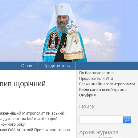
О нас
Предстоятель
По благословению
Предстоятеля УПЦ
авив щорічний
Блаженнейшего Митрополита
Киевского и всея Украины
Онуфрия
Поиск
Блаженніший Митрополит Київський і
а духовенства Київської єпархії
кожного року.
ської ОДА Анатолій Присяжнюк, голова
Архив журнала