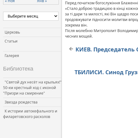
« Ноя
Янв »
Перед початком богослужіння Блаженні
«Cтало доброю традицією в кінці кожног
за ті дари та милості, які Він щедро п
продовжувати підносити молитви впродов
зокрема він.
Після молебню Митрополит Володимир т
Церковь
чесних мощей.
Статьи
КИЕВ. Председатель 
Галерея
Библиотека
ТБИЛИСИ. Синод Гру
"Святой дух несёт на крыльях!"
50-км крестный ход с иконой
"Призри на смирение"
Звезда рождества
К истории автокефального и
филаретовского расколов