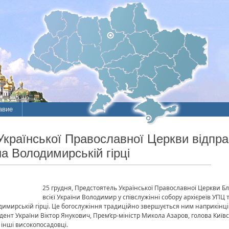
авие
Української Православної Церкви відпр
а Володимирській гірці
25 грудня, Предстоятель Української Православної Церкви 
всієї України Володимир у співслужінні собору архієреїв УПЦ т
имирській гірці.
Це богослужіння традиційно звершується ним наприкінці 
ент України Віктор Янукович, Прем’єр-міністр Микола Азаров, голова Київ
інші високопосадовці.