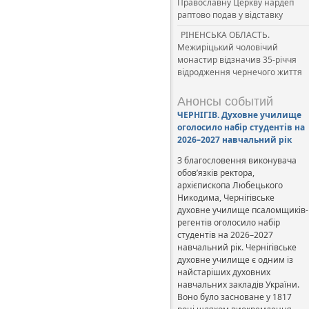
Православну Церкву нардеп
раптово подав у відставку
РІНЕНСЬКА ОБЛАСТЬ.
Межиріцький чоловічий
монастир відзначив 35-річчя
відродження чернечого життя
Анонсы событий
ЧЕРНІГІВ. Духовне училище
оголосило набір студентів на
2026–2027 навчальний рік
З благословення виконувача
обов’язків ректора,
архієпископа Любецького
Никодима, Чернігівське
духовне училище псаломщиків-
регентів оголосило набір
студентів на 2026–2027
навчальний рік. Чернігівське
духовне училище є одним із
найстаріших духовних
навчальних закладів України.
Воно було засноване у 1817