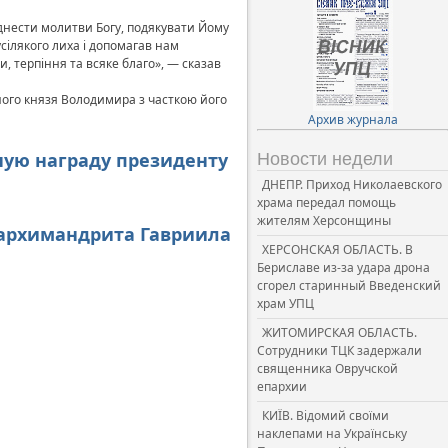
піднести молитви Богу, подякувати Йому
усілякого лиха і допомагав нам
, терпіння та всяке благо», — сказав
ного князя Володимира з часткою його
Архив журнала
ную награду президенту
Новости недели
ДНЕПР. Приход Николаевского
храма передал помощь
жителям Херсонщины
 архимандрита Гавриила
ХЕРСОНСКАЯ ОБЛАСТЬ. В
Бериславе из-за удара дрона
сгорел старинный Введенский
храм УПЦ
ЖИТОМИРСКАЯ ОБЛАСТЬ.
Сотрудники ТЦК задержали
священника Овручской
епархии
КИЇВ. Відомий своїми
наклепами на Українську