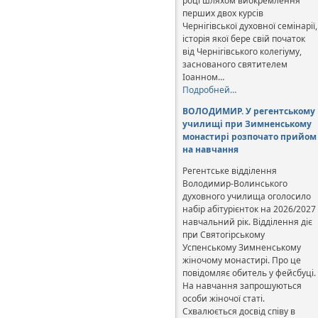
році шляхом виокремлення
перших двох курсів
Чернігівської духовної семінарії,
історія якої бере свій початок
від Чернігівського колегіуму,
заснованого святителем
Іоанном…
Подробней…
ВОЛОДИМИР. У регентському
училищі при Зимненському
монастирі розпочато прийом
на навчання
Регентське відділення
Володимир-Волинського
духовного училища оголосило
набір абітурієнток на 2026/2027
навчальний рік. Відділення діє
при Святогірському
Успенському Зимненському
жіночому монастирі. Про це
повідомляє обитель у фейсбуці.
На навчання запрошуються
особи жіночої статі.
Схвалюється досвід співу в