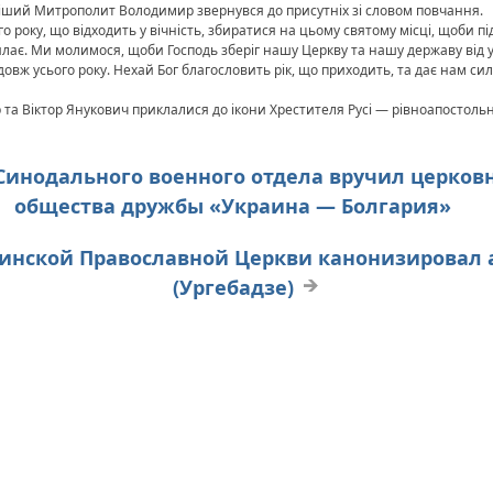
ший Митрополит Володимир звернувся до присутніх зі словом повчання.
о року, що відходить у вічність, збиратися на цьому святому місці, щоби 
осилає. Ми молимося, щоби Господь зберіг нашу Церкву та нашу державу від 
ж усього року. Нехай Бог благословить рік, що приходить, та дає нам сили
а Віктор Янукович приклалися до ікони Хрестителя Русі — рівноапостоль
Синодального военного отдела вручил церков
общества дружбы «Украина — Болгария»
зинской Православной Церкви канонизировал
(Ургебадзе)