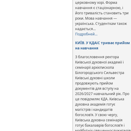
церковному хорі. Форма
навчання є стаціонарною, і
його тривалість становить три
роки. Мова навчання —
українська. Студенткам також
надається…
Подробней…
КИЇВ. У КДАіС триває прийом
на навчання
З благословення ректора
Київської духовної академії і
семінарії архієпископа
Білогородського Сильвестра
Київські духовні школи
продовжують прийом
документів для вступу на
2026/2027 навчальний рік. Про
це повідомляє КДА. Київська
духовна академія готує
магістрів і кандидатів
богослов’я. У свою чергу,
Київська духовна семінарія
готує бакалаврів богослов’я і
майбутніх священнослужителів