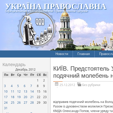
УКРАЇНА ПРАВОСЛАВНА
Официальный сайт Украинской Православной Церкви
Новости
Главная
Правосл
Календарь
КИЇВ. Предстоятель 
Декабрь 2012
подячний молебень н
Пн
Вт
Ср
Чт
Пт
Сб
Вс
1
2
25.12.2012
Без рубрики
3
4
5
6
7
8
9
10
11
12
13
14
15
16
17
18
19
20
21
22
23
відправив подячний молебень на Волод
24
25
26
27
28
29
30
Разом із духовенством молилися Презид
31
КМДА Олександр Попов, члени уряду та 