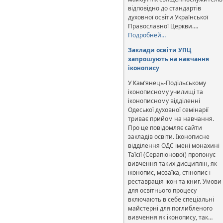
відповідно до стандартів
духовної освіти Української
Православної Церкви….
Подробней…
Заклади освіти УПЦ
запрошують на навчання
іконопису
У Кам’янець-Подільському
іконописному училищі та
іконописному відділенні
Одеської духовної семінарії
триває прийом на навчання.
Про це повідомляє сайти
закладів освіти. Іконописне
відділення ОДС імені монахині
Таїсії (Серапіонової) пропонує
вивчення таких дисциплін, як
іконопис, мозаїка, стінопис і
реставрація ікон та книг. Умови
для освітнього процесу
включають в себе спеціальні
майстерні для поглибленого
вивчення як іконопису, так…