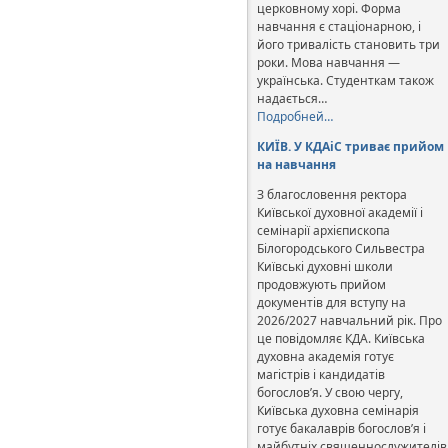
церковному хорі. Форма
навчання є стаціонарною, і
його тривалість становить три
роки. Мова навчання —
українська. Студенткам також
надається…
Подробней…
КИЇВ. У КДАіС триває прийом
на навчання
З благословення ректора
Київської духовної академії і
семінарії архієпископа
Білогородського Сильвестра
Київські духовні школи
продовжують прийом
документів для вступу на
2026/2027 навчальний рік. Про
це повідомляє КДА. Київська
духовна академія готує
магістрів і кандидатів
богослов’я. У свою чергу,
Київська духовна семінарія
готує бакалаврів богослов’я і
майбутніх священнослужителів