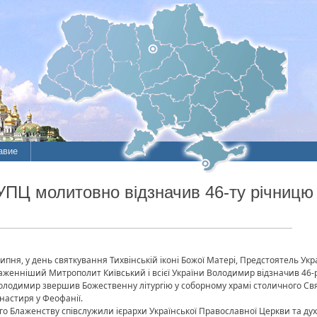
авие
УПЦ молитовно відзначив 46-ту річницю 
липня, у день святкування Тихвінській іконі Божої Матері, Предстоятель Ук
аженніший Митрополит Київський і всієї України Володимир відзначив 46-річ
одимир звершив Божественну літургію у соборному храмі столичного Свя
настиря у Феофанії.
го Блаженству співслужили ієрархи Української Православної Церкви та духо