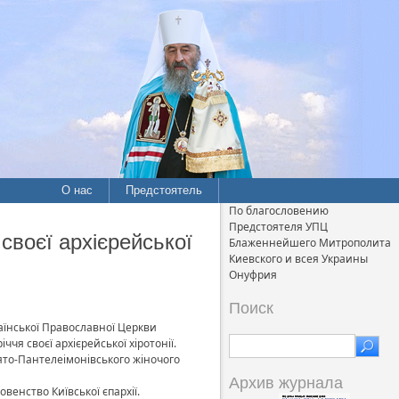
О нас
Предстоятель
По благословению
Предстоятеля УПЦ
своєї архієрейської
Блаженнейшего Митрополита
Киевского и всея Украины
Онуфрия
Поиск
раїнської Православної Церкви
чя своєї архієрейської хіротонії.
то-Пантелеімонівського жіночого
Архив журнала
венство Київської єпархії.