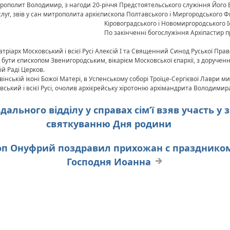
рополит Володимир, з нагоди 20-річчя Предстоятельського служіння Його 
луг, звів
у сан митрополита архієпископа Полтавського і Миргородського Ф
Кіровоградського і Новомиргородського 
По закінченні богослужіння Архіпастир п
атріарх Московський і всієї Русі Алексій I та Священний Синод Руської Пр
бути єпископом Звенигородським, вікарієм Московської єпархії, з доруче
ій Раді Церков.
хвінській іконі Божої Матері, в Успенському соборі Троїце-Сергієвої Лаври
вський і всієї Русі, очолив архієрейську хіротонію архімандрита Володимир
дального відділу у справах сім’ї взяв участь у
святкуванню Дня родини
оп Онуфрий поздравил прихожан с празднико
Господня Иоанна