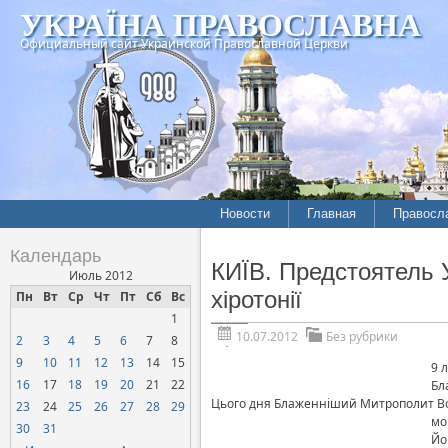
УКРАЇНА ПРАВОСЛАВНА
Официальный сайт Украинской Православной Церкви
Новости
Главная
Правосл
Календарь
КИЇВ. Предстоятель 
Июль 2012
хіротонії
Пн
Вт
Ср
Чт
Пт
Сб
Вс
1
10.07.2012
Без рубрики
2
3
4
5
6
7
8
9
10
11
12
13
14
15
9 
16
17
18
19
20
21
22
Бл
Цього дня Блаженніший Митрополит Вол
23
24
25
26
27
28
29
мо
30
31
Йо