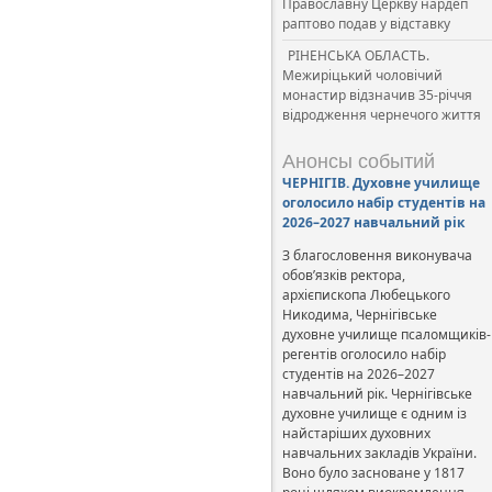
Православну Церкву нардеп
раптово подав у відставку
РІНЕНСЬКА ОБЛАСТЬ.
Межиріцький чоловічий
монастир відзначив 35-річчя
відродження чернечого життя
Анонсы событий
ЧЕРНІГІВ. Духовне училище
оголосило набір студентів на
2026–2027 навчальний рік
З благословення виконувача
обов’язків ректора,
архієпископа Любецького
Никодима, Чернігівське
духовне училище псаломщиків-
регентів оголосило набір
студентів на 2026–2027
навчальний рік. Чернігівське
духовне училище є одним із
найстаріших духовних
навчальних закладів України.
Воно було засноване у 1817