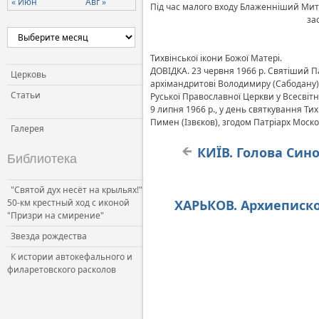
« Июн
Авг »
Під час малого входу Блаженніший Мит
зас
Тихвінської ікони Божої Матері.
ДОВІДКА. 23 червня 1966 р. Святіший П
Церковь
архімандритові Володимиру (Сабодану) 
Статьи
Руської Православної Церкви у Всесвітн
9 липня 1966 р., у день святкування Ти
Пимен (Ізвєков), згодом Патріарх Моско
Галерея
КИЇВ. Голова Сино
Библиотека
"Святой дух несёт на крыльях!"
50-км крестный ход с иконой
ХАРЬКОВ. Архиеписк
"Призри на смирение"
Звезда рождества
К истории автокефального и
филаретовского расколов