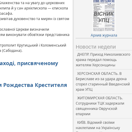
Блаженства та на увагу до церковних
илипа й у сан архієпископа — єпископа
Іоасафа.
ривітав духовенство та мирян із святом
авославної Церкви визначили
нням виконувати обов’язки представника
Архив журнала
 митрополит Крутицький і Коломенський
Новости недели
а (Сабодана).
ДНЕПР. Приход Николаевского
храма передал помощь
 заході, присвяченому
жителям Херсонщины
ХЕРСОНСКАЯ ОБЛАСТЬ. В
Бериславе из-за удара дрона
м Рождества Крестителя
сгорел старинный Введенский
храм УПЦ
ЖИТОМИРСКАЯ ОБЛАСТЬ.
Сотрудники ТЦК задержали
священника Овручской
епархии
КИЇВ. Відомий своїми
наклепами на Українську