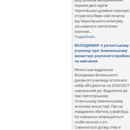
році шляхом виокремлення
перших двох курсів
Чернігівської духовної семінарії,
історія якої бере свій початок
від Чернігівського колегіуму,
заснованого святителем
Іоанном…
Подробней…
ВОЛОДИМИР. У регентському
училищі при Зимненському
монастирі розпочато прийом
на навчання
Регентське відділення
Володимир-Волинського
духовного училища оголосило
набір абітурієнток на 2026/2027
навчальний рік. Відділення діє
при Святогірському
Успенському Зимненському
жіночому монастирі. Про це
повідомляє обитель у фейсбуці.
На навчання запрошуються
особи жіночої статі.
Схвалюється досвід співу в