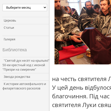
Церковь
Статьи
Галерея
Библиотека
"Святой дух несёт на крыльях!"
50-км крестный ход с иконой
"Призри на смирение"
Звезда рождества
на честь святителя 
К истории автокефального и
У цей день відбулос
филаретовского расколов
благочиння. Під час
святителя Луки свящ