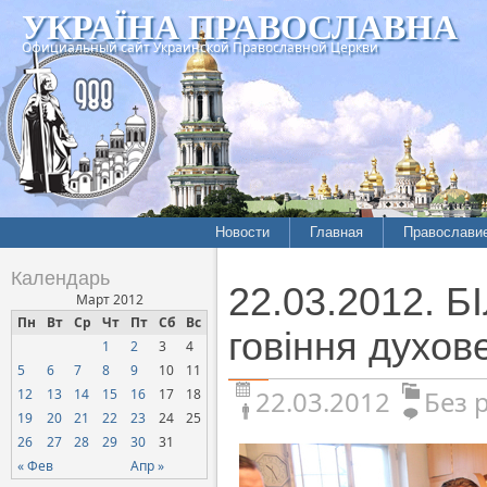
УКРАЇНА ПРАВОСЛАВНА
Официальный сайт Украинской Православной Церкви
Новости
Главная
Православи
Календарь
22.03.2012. Б
Март 2012
Пн
Вт
Ср
Чт
Пт
Сб
Вс
говіння духов
1
2
3
4
5
6
7
8
9
10
11
22.03.2012
Без 
12
13
14
15
16
17
18
19
20
21
22
23
24
25
26
27
28
29
30
31
« Фев
Апр »