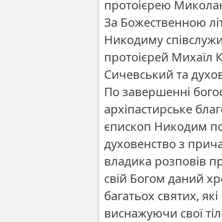
протоієрею Микола
За Божественною лі
Никодиму співслужи
протоієрей Михаїл 
Сичевський та духо
По завершенні бого
архіпастирське бла
єпископ Никодим под
духовенство з прича
владика розповів пр
свій Богом даний хр
багатьох святих, як
виснажуючи свої тіле