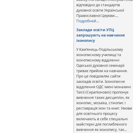
відповідно до стандартів
духовної освіти Української
Православної Церкви….
Подробней…
Заклади освіти УПЦ
запрошують на навчання
іконопису
У Кам’янець-Подільському
іконописному училищі та
іконописному відділенні
Одеської духовної семінарії
триває прийом на навчання.
Про це повідомляє сайти
закладів освіти. Іконописне
відділення ОДС імені монахині
Таїсії (Серапіонової) пропонує
вивчення таких дисциплін, як
іконопис, мозаїка, стінопис і
реставрація ікон та книг. Умови
для освітнього процесу
включають в себе спеціальні
майстерні для поглибленого
вивчення як іконопису, так…