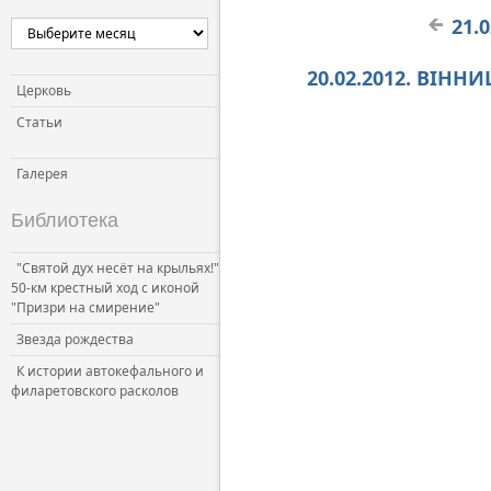
21.
Церковь и власть
Церковь и общество
20.02.2012. ВІНН
Церковь и СМИ
Церковь
Статьи
Галерея
Библиотека
"Святой дух несёт на крыльях!"
50-км крестный ход с иконой
"Призри на смирение"
Звезда рождества
К истории автокефального и
филаретовского расколов