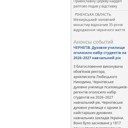
Православну Церкву нардеп
раптово подав у відставку
РІНЕНСЬКА ОБЛАСТЬ.
Межиріцький чоловічий
монастир відзначив 35-річчя
відродження чернечого життя
Анонсы событий
ЧЕРНІГІВ. Духовне училище
оголосило набір студентів на
2026–2027 навчальний рік
З благословення виконувача
обов’язків ректора,
архієпископа Любецького
Никодима, Чернігівське
духовне училище псаломщиків-
регентів оголосило набір
студентів на 2026–2027
навчальний рік. Чернігівське
духовне училище є одним із
найстаріших духовних
навчальних закладів України.
Воно було засноване у 1817