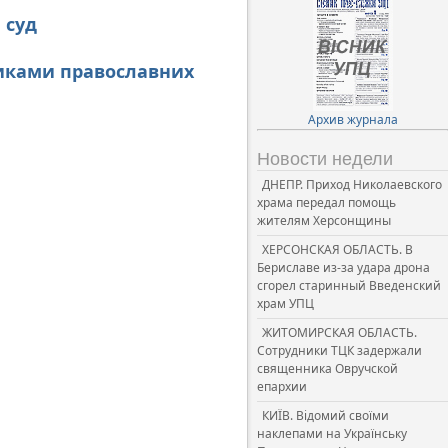
 суд
никами православних
Архив журнала
Новости недели
ДНЕПР. Приход Николаевского
храма передал помощь
жителям Херсонщины
ХЕРСОНСКАЯ ОБЛАСТЬ. В
Бериславе из-за удара дрона
сгорел старинный Введенский
храм УПЦ
ЖИТОМИРСКАЯ ОБЛАСТЬ.
Сотрудники ТЦК задержали
священника Овручской
епархии
КИЇВ. Відомий своїми
наклепами на Українську