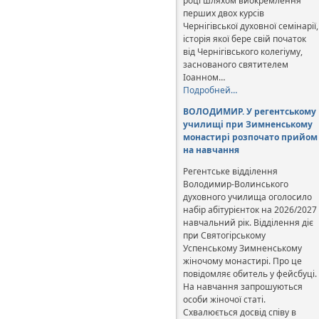
році шляхом виокремлення
перших двох курсів
Чернігівської духовної семінарії,
історія якої бере свій початок
від Чернігівського колегіуму,
заснованого святителем
Іоанном…
Подробней…
ВОЛОДИМИР. У регентському
училищі при Зимненському
монастирі розпочато прийом
на навчання
Регентське відділення
Володимир-Волинського
духовного училища оголосило
набір абітурієнток на 2026/2027
навчальний рік. Відділення діє
при Святогірському
Успенському Зимненському
жіночому монастирі. Про це
повідомляє обитель у фейсбуці.
На навчання запрошуються
особи жіночої статі.
Схвалюється досвід співу в