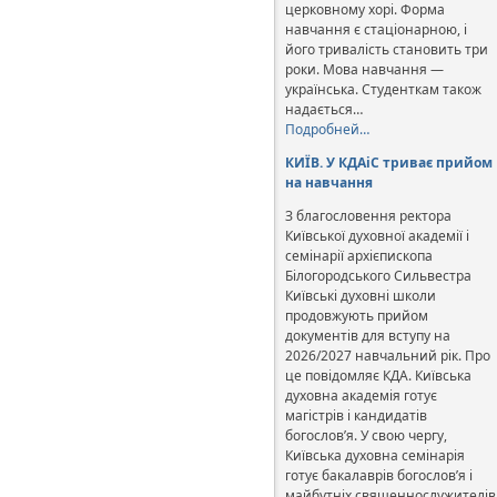
церковному хорі. Форма
навчання є стаціонарною, і
його тривалість становить три
роки. Мова навчання —
українська. Студенткам також
надається…
Подробней…
КИЇВ. У КДАіС триває прийом
на навчання
З благословення ректора
Київської духовної академії і
семінарії архієпископа
Білогородського Сильвестра
Київські духовні школи
продовжують прийом
документів для вступу на
2026/2027 навчальний рік. Про
це повідомляє КДА. Київська
духовна академія готує
магістрів і кандидатів
богослов’я. У свою чергу,
Київська духовна семінарія
готує бакалаврів богослов’я і
майбутніх священнослужителів