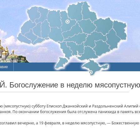
авие
ие
Й. Богослужение в неделю мясопустную
литы
ую (мясопустную) субботу Епископ Джанкойский и Раздольненский Алипий
анкоя. По окончании богослужения была отслужена панихида в память вс
возглавил вечерню, а 19 февраля, в неделю мясопустную, — Божественну