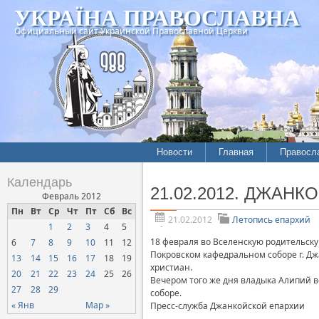
УКРАЇНА ПРАВОСЛАВНА
Официальный сайт Украинской Православной Церкви
Новости
Главная
Правосл
Летопись епархий
Богослов
Календарь
21.02.2012. ДЖАНКО
Межконфессиональные
История
Февраль 2012
отношения
Пн
Вт
Ср
Чт
Пт
Сб
Вс
Митропо
21.02.2012
Летопись епархий
1
2
3
4
5
Нарушения прав
Хроники
верующих
18 февраля во Вселенскую родительск
6
7
8
9
10
11
12
Покровском кафедральном соборе г. Дж
13
14
15
16
17
18
19
Официальная хроника
христиан.
20
21
22
23
24
25
26
Вечером того же дня владыка Алипий 
Расколы, ереси, секты
27
28
29
соборе.
СОЦИАЛЬНОЕ
« Янв
Мар »
Пресс-служба Джанкойской епархии
СЛУЖЕНИЕ