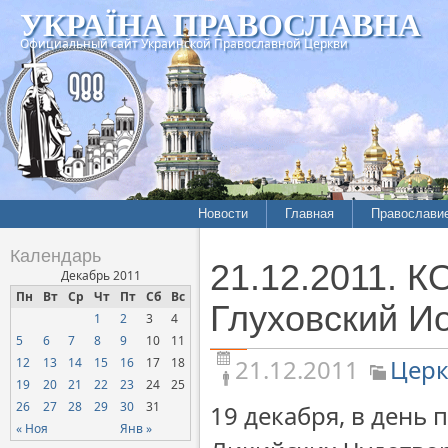
УКРАЇНА ПРАВОСЛАВНА
Официальный сайт Украинской Православной Церкви
Новости
Главная
Православи
Летопись епархий
Богословие
Календарь
21.12.2011. 
Межконфессиональные
История
Декабрь 2011
отношения
Пн
Вт
Ср
Чт
Пт
Сб
Вс
Митрополит
Глуховский И
1
2
3
4
Нарушения прав
Хроники
верующих
5
6
7
8
9
10
11
21.12.2011
Церк
12
13
14
15
16
17
18
Официальная хроника
19
20
21
22
23
24
25
Расколы, ереси, секты
26
27
28
29
30
31
19 декабря, в день
СОЦИАЛЬНОЕ
« Ноя
Янв »
СЛУЖЕНИЕ