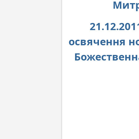
Мит
21.12.20
освячення н
Божественна