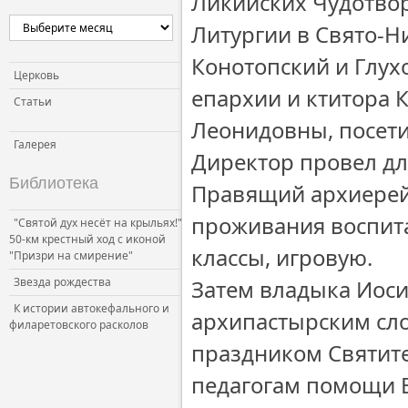
Ликийских Чудотвор
Церковь и власть
Литургии в Свято-Н
Церковь и общество
Конотопский и Глух
Церковь и СМИ
Церковь
епархии и ктитора 
Статьи
Леонидовны, посети
Галерея
Директор провел дл
Библиотека
Правящий архиерей
проживания воспит
"Святой дух несёт на крыльях!"
50-км крестный ход с иконой
классы, игровую.
"Призри на смирение"
Звезда рождества
Затем владыка Иоси
К истории автокефального и
архипастырским сло
филаретовского расколов
праздником Святит
педагогам помощи Б