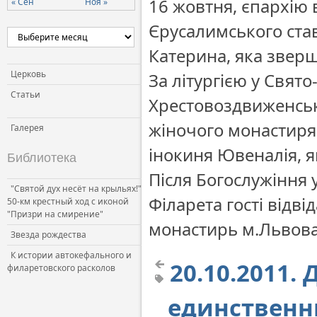
16 жовтня, єпархію 
« Сен
Ноя »
Церковь и власть
Єрусалимського ста
Церковь и общество
Катерина, яка звер
Церковь и СМИ
Церковь
За літургією у Свят
Статьи
Хрестовоздвиженськ
жіночого монастиря 
Галерея
інокиня Ювеналія, як
Библиотека
Після Богослужіння 
"Святой дух несёт на крыльях!"
Філарета гості від
50-км крестный ход с иконой
"Призри на смирение"
монастирь м.Львова
Звезда рождества
К истории автокефального и
20.10.2011.
филаретовского расколов
единственны