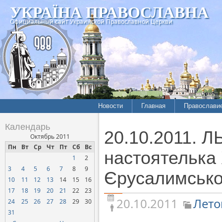
УКРАЇНА ПРАВОСЛАВНА
Официальный сайт Украинской Православной Церкви
Новости
Главная
Православи
Летопись епархий
Богословие
Календарь
20.10.2011. Л
Межконфессиональные
История
Октябрь 2011
отношения
Пн
Вт
Ср
Чт
Пт
Сб
Вс
Митрополит
настоятелька
1
2
Нарушения прав
Хроники
верующих
3
4
5
6
7
8
9
Єрусалимсько
10
11
12
13
14
15
16
Официальная хроника
17
18
19
20
21
22
23
Расколы, ереси, секты
20.10.2011
Лето
24
25
26
27
28
29
30
СОЦИАЛЬНОЕ
31
СЛУЖЕНИЕ