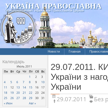
УКРАЇНА ПРАВОСЛАВНА
Официальный сайт Украинской Православной Церкви
Новости
Главная
Православи
Календарь
29.07.2011. К
Июль 2011
Пн
Вт
Ср
Чт
Пт
Сб
Вс
України з наг
1
2
3
4
5
6
7
8
9
10
України
11
12
13
14
15
16
17
18
19
20
21
22
23
24
29.07.2011
Без 
25
26
27
28
29
30
31
« Июн
Авг »