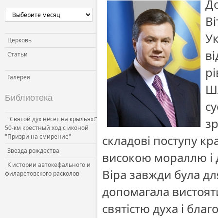
До
Ві
Ук
Церковь
ві
Статьи
р
Галерея
Шл
Библиотека
су
"Святой дух несёт на крыльях!"
зр
50-км крестный ход с иконой
"Призри на смирение"
складові поступу кр
Звезда рождества
високою мораллю і 
К истории автокефального и
Віра завжди була д
филаретовского расколов
допомагала вистояти
святістю духа і бла