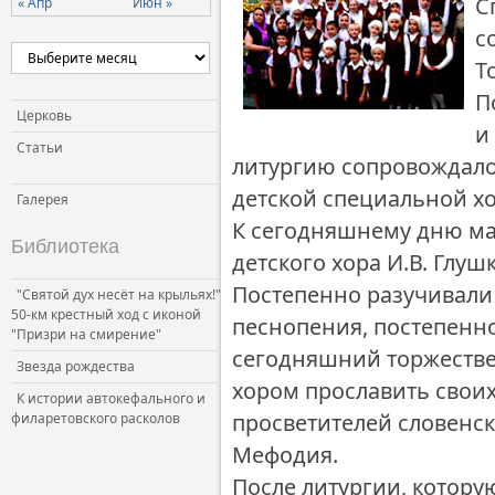
С
« Апр
Июн »
Церковь и власть
с
Церковь и общество
Т
Церковь и СМИ
П
Церковь
и
Статьи
литургию сопровождало
детской специальной хо
Галерея
К сегодняшнему дню ма
Библиотека
детского хора И.В. Глу
Постепенно разучивали
"Святой дух несёт на крыльях!"
50-км крестный ход с иконой
песнопения, постепенно
"Призри на смирение"
сегодняшний торжеств
Звезда рождества
хором прославить свои
К истории автокефального и
просветителей словенс
филаретовского расколов
Мефодия.
После литургии, котор