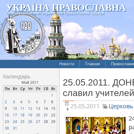
УКРАЇНА ПРАВОСЛАВНА
Официальный сайт Украинской Православной Церкви
Новости
Главная
Православи
Летопись епархий
Богословие
Календарь
25.05.2011. ДОН
Межконфессиональные
История
Май 2011
отношения
Пн
Вт
Ср
Чт
Пт
Сб
Вс
Митрополит
славил учителей
1
Нарушения прав
Хроники
верующих
2
3
4
5
6
7
8
25.05.2011
Церковь
9
10
11
12
13
14
15
Официальная хроника
16
17
18
19
20
21
22
2
Расколы, ереси, секты
23
24
25
26
27
28
29
р
СОЦИАЛЬНОЕ
30
31
СЛУЖЕНИЕ