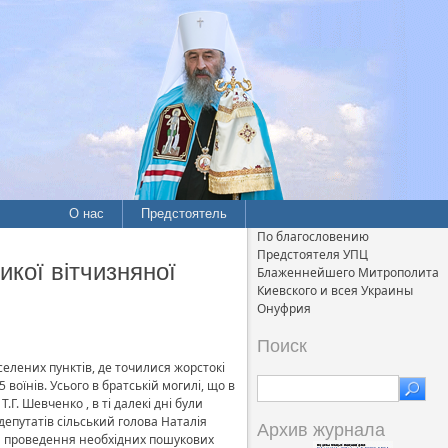
О нас
Предстоятель
По благословению
Предстоятеля УПЦ
ої вітчизняної
Блаженнейшего Митрополита
Киевского и всея Украины
Онуфрия
Поиск
елених пунктів, де точилися жорстокі
воїнів. Усього в братській могилі, що в
Г. Шевченко , в ті далекі дні були
депутатів сільський голова Наталія
Архив журнала
и проведення необхідних пошукових