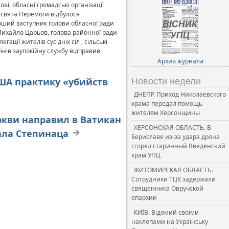
ові, обласні громадські організації
і свята Перемоги відбулося
рший заступник голови обласної ради
 Михайло Царьов, голова районної ради
ції жителів сусідніх сіл , сільські
нів заупокійну службу відправив
Архив журнала
ША практику «убийств
Новости недели
ДНЕПР. Приход Николаевского
храма передал помощь
жителям Херсонщины
ркви направил в Ватикан
ХЕРСОНСКАЯ ОБЛАСТЬ. В
ала Степинаца
Бериславе из-за удара дрона
сгорел старинный Введенский
храм УПЦ
ЖИТОМИРСКАЯ ОБЛАСТЬ.
Сотрудники ТЦК задержали
священника Овручской
епархии
КИЇВ. Відомий своїми
наклепами на Українську