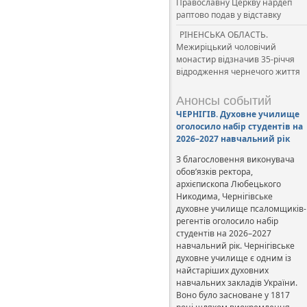
Православну Церкву нардеп
раптово подав у відставку
РІНЕНСЬКА ОБЛАСТЬ.
Межиріцький чоловічий
монастир відзначив 35-річчя
відродження чернечого життя
Анонсы событий
ЧЕРНІГІВ. Духовне училище
оголосило набір студентів на
2026–2027 навчальний рік
З благословення виконувача
обов’язків ректора,
архієпископа Любецького
Никодима, Чернігівське
духовне училище псаломщиків-
регентів оголосило набір
студентів на 2026–2027
навчальний рік. Чернігівське
духовне училище є одним із
найстаріших духовних
навчальних закладів України.
Воно було засноване у 1817