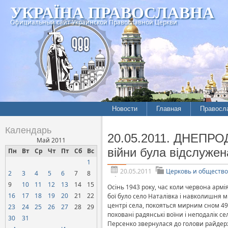
УКРАЇНА ПРАВОСЛАВНА
Официальный сайт Украинской Православной Церкви
Новости
Главная
Правосл
Летопись епархий
Богослов
Календарь
20.05.2011. ДНЕПРО
Межконфессиональные
История
Май 2011
отношения
війни була відслуже
Пн
Вт
Ср
Чт
Пт
Сб
Вс
Митропо
1
Нарушения прав
Хроники
верующих
20.05.2011
Церковь и общество
2
3
4
5
6
7
8
9
10
11
12
13
14
15
Официальная хроника
Осінь 1943 року, час коли червона арм
16
17
18
19
20
21
22
бої було село Наталівка і навколишня м
Расколы, ереси, секты
центрі села, покояться мирним сном 498 
23
24
25
26
27
28
29
поховані радянські воїни і неподалік с
СОЦИАЛЬНОЕ
30
31
Персенко звернулася до голови райдер
СЛУЖЕНИЕ