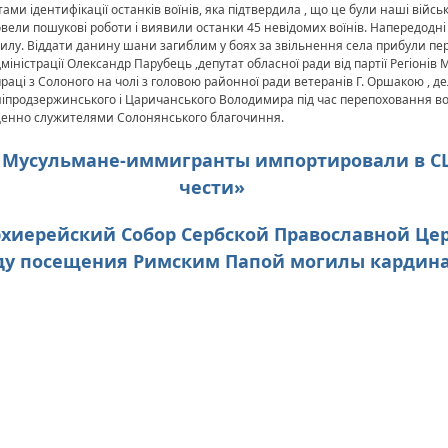
тами ідентифікації останків воїнів, яка підтвердила , що це були наші військ
ровели пошукові роботи і виявили останки 45 невідомих воїнів. Напередодн
илу. Віддати данину шани загиблим у боях за звільнення села прибули пе
іністрації Олександр Парубець ,депутат обласної ради від партії Регіонів
ці з Солоного на чолі з головою районної ради ветеранів Г. Оршакою , делега
іпродзержинського і Царичанського Володимира під час перепоховання вої
ященно служителями Солонянського благочиння.
С. Мусульмане-иммигранты импортировали в С
чести»
 Архиерейский Собор Сербской Православной Це
оду посещения Римским Папой могилы кардин