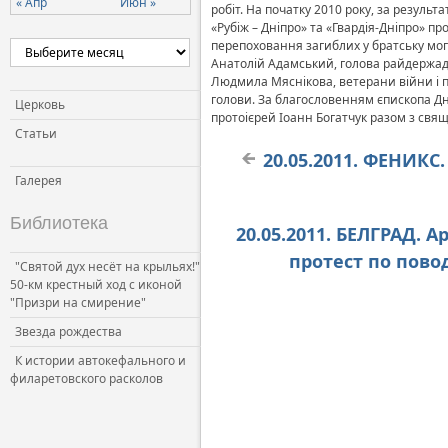
« Апр
Июн »
робіт. На початку 2010 року, за результа
Церковь и власть
«Рубіж – Дніпро» та «Гвардія-Дніпро» п
перепоховання загиблих у братську мог
Церковь и общество
Анатолій Адамський, голова райдержадм
Церковь и СМИ
Людмила Мяснікова, ветерани війни і пра
голови. За благословенням єпископа Дн
Церковь
протоієрей Іоанн Богатчук разом з св
Статьи
20.05.2011. ФЕНИК
Галерея
Библиотека
20.05.2011. БЕЛГРАД.
протест по пов
"Святой дух несёт на крыльях!"
50-км крестный ход с иконой
"Призри на смирение"
Звезда рождества
К истории автокефального и
филаретовского расколов