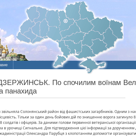
авие
ие
ДЗЕРЖИНСЬК. По спочилим воїнам Велик
на панахида
литы
ія звільняла Солонянський район від фашистських загарбників. Одним з нас
ісцевість. Тільки за один день бойових дій по знищенню ворога загинуло 85 
солдатів і офіцерів. За даними голови первинної ветеранської організації Т.
ела в урочищі Сигнальне. Для підтвердження цієї інформації за дорученням 
жадміністрації Олександра Парубця з клопотанням допомогти організуват