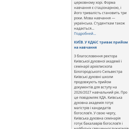
церковному хорі. Форма
навчання є стаціонарною, і
його тривалість становить три
роки. Мова навчання —
українська. Студенткам також
надається…
Подробней…
КИЇВ. У КДАіС триває прийом
на навчання
З благословення ректора
Київської духовної академії і
семінарії архієпископа
Білогородського Сильвестра
Київські духовні школи
продовжують прийом
документів для вступу на
2026/2027 навчальний рік. Про
це повідомляє КДА. Київська
духовна академія готує
магістрів і кандидатів
богослов’я. У свою чергу,
Київська духовна семінарія
готує бакалаврів богослов’я і
майбутніх священнослужителів