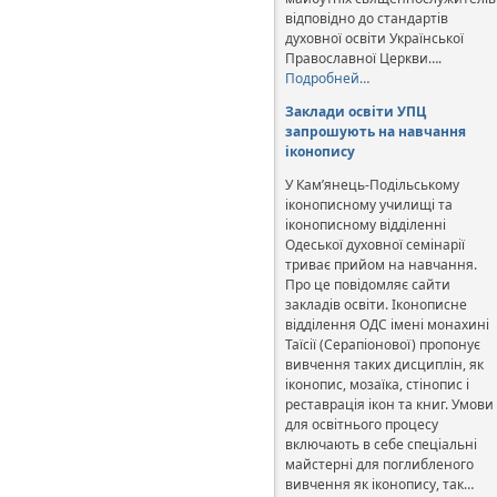
відповідно до стандартів
духовної освіти Української
Православної Церкви….
Подробней…
Заклади освіти УПЦ
запрошують на навчання
іконопису
У Кам’янець-Подільському
іконописному училищі та
іконописному відділенні
Одеської духовної семінарії
триває прийом на навчання.
Про це повідомляє сайти
закладів освіти. Іконописне
відділення ОДС імені монахині
Таїсії (Серапіонової) пропонує
вивчення таких дисциплін, як
іконопис, мозаїка, стінопис і
реставрація ікон та книг. Умови
для освітнього процесу
включають в себе спеціальні
майстерні для поглибленого
вивчення як іконопису, так…