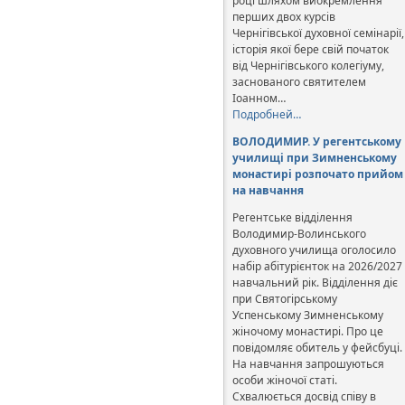
році шляхом виокремлення
перших двох курсів
Чернігівської духовної семінарії,
історія якої бере свій початок
від Чернігівського колегіуму,
заснованого святителем
Іоанном…
Подробней…
ВОЛОДИМИР. У регентському
училищі при Зимненському
монастирі розпочато прийом
на навчання
Регентське відділення
Володимир-Волинського
духовного училища оголосило
набір абітурієнток на 2026/2027
навчальний рік. Відділення діє
при Святогірському
Успенському Зимненському
жіночому монастирі. Про це
повідомляє обитель у фейсбуці.
На навчання запрошуються
особи жіночої статі.
Схвалюється досвід співу в