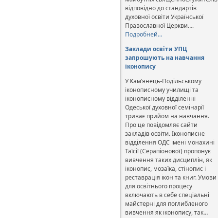
відповідно до стандартів
духовної освіти Української
Православної Церкви….
Подробней…
Заклади освіти УПЦ
запрошують на навчання
іконопису
У Кам’янець-Подільському
іконописному училищі та
іконописному відділенні
Одеської духовної семінарії
триває прийом на навчання.
Про це повідомляє сайти
закладів освіти. Іконописне
відділення ОДС імені монахині
Таїсії (Серапіонової) пропонує
вивчення таких дисциплін, як
іконопис, мозаїка, стінопис і
реставрація ікон та книг. Умови
для освітнього процесу
включають в себе спеціальні
майстерні для поглибленого
вивчення як іконопису, так…