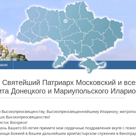
авие
 Святейший Патриарх Московский и все
та Донецкого и Мариупольского Иларио
о Высокопреосвященству, Высокопреосвященнейшему Илариону, митропо
ше Высокопреосвященство!
истос Воскресе!
день Вашего 60-летия примите мои сердечные поздравления вкупе с поже
мощи Божией в Вашем дальнейшем архипастырском служении в Виноград