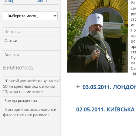
« Апр
Июн »
Ва
се
ру
ст
ие
Пр
Церковь
нр
Статьи
Во
ар
ст
Галерея
Пу
Ва
Библиотека
С 
+К
"Святой дух несёт на крыльях!"
03.05.2011. ЛОНД
50-км крестный ход с иконой
"Призри на смирение"
Звезда рождества
02.05.2011. КИЇВСЬК
К истории автокефального и
филаретовского расколов