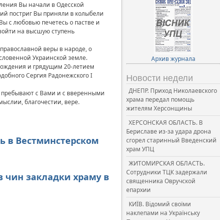
ления Вы начали в Одесской
ий постриг Вы приняли в колыбели
Вы с любовью печетесь о пастве и
взойти на высшую ступень
православной веры в народе, о
словенной Украинской земле.
Архив журнала
 рождения и грядущим 20-летием
добного Сергия Радонежского I
Новости недели
ДНЕПР. Приход Николаевского
и пребывают с Вами и с вверенными
храма передал помощь
ыслии, благочестии, вере.
жителям Херсонщины
ХЕРСОНСКАЯ ОБЛАСТЬ. В
Бериславе из-за удара дрона
сь в Вестминстерском
сгорел старинный Введенский
храм УПЦ
ЖИТОМИРСКАЯ ОБЛАСТЬ.
Сотрудники ТЦК задержали
ив чин закладки храму в
священника Овручской
епархии
КИЇВ. Відомий своїми
наклепами на Українську