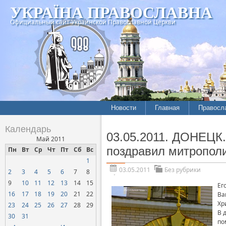
УКРАЇНА ПРАВОСЛАВНА
Официальный сайт Украинской Православной Церкви
Новости
Главная
Правосл
Календарь
03.05.2011. ДОНЕЦК.
Май 2011
поздравил митрополи
Пн
Вт
Ср
Чт
Пт
Сб
Вс
1
03.05.2011
Без рубрики
2
3
4
5
6
7
8
9
10
11
12
13
14
15
Ег
16
17
18
19
20
21
22
Ва
Хр
23
24
25
26
27
28
29
В 
30
31
по