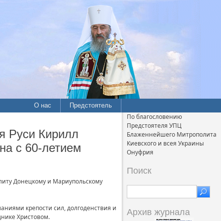
О нас
Предстоятель
По благословению
Предстоятеля УПЦ
я Руси Кирилл
Блаженнейшего Митрополита
Киевского и всея Украины
на с 60-летием
Онуфрия
Поиск
литу Донецкому и Мариупольскому
ланиями крепости сил, долгоденствия и
Архив журнала
нике Христовом.