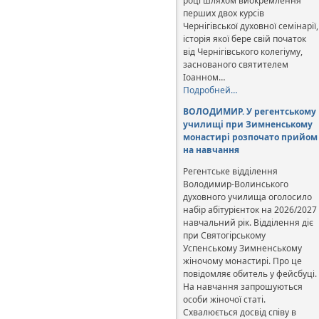
році шляхом виокремлення
перших двох курсів
Чернігівської духовної семінарії,
історія якої бере свій початок
від Чернігівського колегіуму,
заснованого святителем
Іоанном…
Подробней…
ВОЛОДИМИР. У регентському
училищі при Зимненському
монастирі розпочато прийом
на навчання
Регентське відділення
Володимир-Волинського
духовного училища оголосило
набір абітурієнток на 2026/2027
навчальний рік. Відділення діє
при Святогірському
Успенському Зимненському
жіночому монастирі. Про це
повідомляє обитель у фейсбуці.
На навчання запрошуються
особи жіночої статі.
Схвалюється досвід співу в