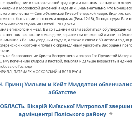
ше приобщение к святоотеческой традиции и навыкам пастырского окорм
минарии и Московской духовной академии. Знаменательно, что монашеск
сского иночества ― Свято-Успенской Киево-Печерской лавре. Видя же, как 
ремитесь быть «в мире со всеми людьми» (Рим. 12:18), Господь судил Вам 
рархического служения Святой Его Церкви.
иняв епископский жезл, Вы со тщанием стали заботиться об утверждении 
авственном воспитании молодежи, о развитии церковной жизни на благо
 внимание к Вашим усердным трудам, а также в связи с 60-летием со дня
хиерейской хиротонии полагаю справедливым удостоить Вас ордена препо
епени.
сть же благословение Христа Воскресшего и покров Его Пречистой Матер
шему попечению клиром и паствой, помогая и дальше возрастать в едином
любовью о Господе
ИРИЛЛ, ПАТРИАРХ МОСКОВСКИЙ И ВСЕЯ РУСИ
ОН. Принц Уильям и Кейт Миддлтон обвенчали
аббатстве
А ОБЛАСТЬ. Вікарій Київської Митрополії зверш
адмінцентрі Поліського району