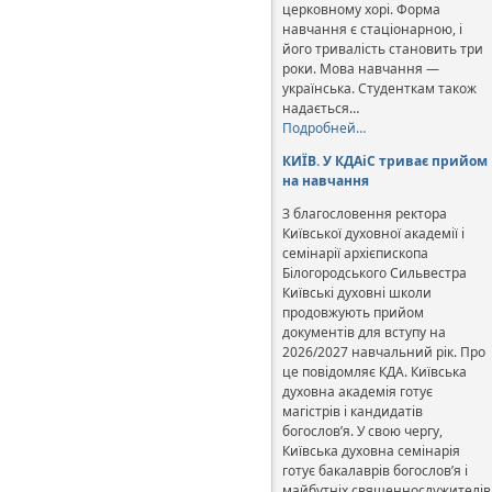
церковному хорі. Форма
навчання є стаціонарною, і
його тривалість становить три
роки. Мова навчання —
українська. Студенткам також
надається…
Подробней…
КИЇВ. У КДАіС триває прийом
на навчання
З благословення ректора
Київської духовної академії і
семінарії архієпископа
Білогородського Сильвестра
Київські духовні школи
продовжують прийом
документів для вступу на
2026/2027 навчальний рік. Про
це повідомляє КДА. Київська
духовна академія готує
магістрів і кандидатів
богослов’я. У свою чергу,
Київська духовна семінарія
готує бакалаврів богослов’я і
майбутніх священнослужителів