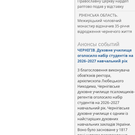
Православну Церкву нардеп
раптово подав у відставку
РІНЕНСЬКА ОБЛАСТЬ.
Межиріцький чоловічий
монастир відзначив 35-річчя
відродження чернечого життя
Анонсы событий
ЧЕРНІГІВ. Духовне училище
оголосило набір студентів на
2026–2027 навчальний рік
З благословення виконувача
обов’язків ректора,
архієпископа Любецького
Никодима, Чернігівське
духовне училище псаломщиків-
регентів оголосило набір
студентів на 2026–2027
навчальний рік. Чернігівське
духовне училище є одним із
найстаріших духовних
навчальних закладів України.
Воно було засноване у 1817