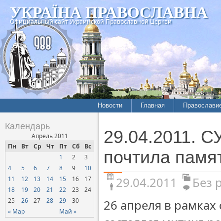
УКРАЇНА ПРАВОСЛАВНА
Официальный сайт Украинской Православной Церкви
Новости
Главная
Православи
Календарь
29.04.2011. 
Апрель 2011
Пн
Вт
Ср
Чт
Пт
Сб
Вс
почтила памя
1
2
3
4
5
6
7
8
9
10
29.04.2011
Без 
11
12
13
14
15
16
17
18
19
20
21
22
23
24
25
26
27
28
29
30
26 апреля в рамках
« Мар
Май »