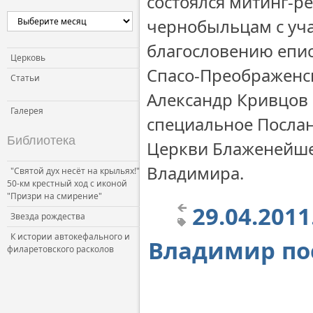
состоялся митинг-р
чернобыльцам с уча
благословению епис
Церковь
Спасо-Преображенс
Статьи
Александр Кривцов 
Галерея
специальное Посла
Библиотека
Церкви Блаженейше
Владимира.
"Святой дух несёт на крыльях!"
50-км крестный ход с иконой
"Призри на смирение"
29.04.20
Звезда рождества
К истории автокефального и
Владимир по
филаретовского расколов