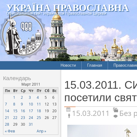
УКРАЇНА ПРАВОСЛАВНА
Официальный сайт Украинской Православной Церкви
Новости
Главная
Православи
Календарь
15.03.2011.
Март 2011
Пн
Вт
Ср
Чт
Пт
Сб
Вс
посетили свя
1
2
3
4
5
6
7
8
9
10
11
12
13
15.03.2011
Без 
14
15
16
17
18
19
20
21
22
23
24
25
26
27
28
29
30
31
« Фев
Апр »