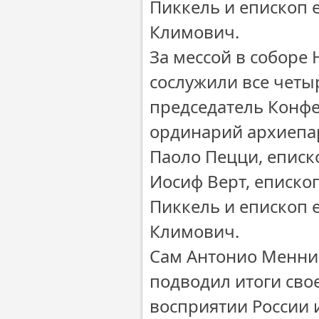
Пиккель и епископ 
Климович.
За мессой в соборе
сослужили все четы
председатель Конфе
ординарий архиепа
Паоло Пецци, еписк
Иосиф Верт, еписко
Пиккель и епископ 
Климович.
Сам Антонио Меннин
подводил итоги сво
восприятии России и