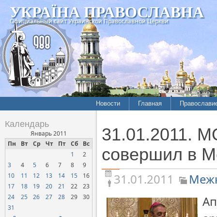
УКРАЇНА ПРАВОСЛАВНА
Официальный сайт Украинской Православной Церкви
Новости
Главная
Православи
Летопись епархий
Богословие
Календарь
31.01.2011. 
Межконфессиональные
История
Январь 2011
отношения
Пн
Вт
Ср
Чт
Пт
Сб
Вс
Митрополит
совершил в М
1
2
Нарушения прав
Хроники
верующих
3
4
5
6
7
8
9
31.01.2011
Межк
10
11
12
13
14
15
16
Официальная хроника
17
18
19
20
21
22
23
Расколы, ереси, секты
24
25
26
27
28
29
30
Ап
СОЦИАЛЬНОЕ
31
СЛУЖЕНИЕ