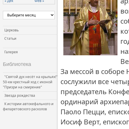
ар
« Дек
Фев »
Церковь и власть
во
Церковь и общество
со
Церковь и СМИ
ко
Церковь
Статьи
го
на
Галерея
Ве
Библиотека
За мессой в соборе
"Святой дух несёт на крыльях!"
сослужили все четы
50-км крестный ход с иконой
"Призри на смирение"
председатель Конфе
Звезда рождества
ординарий архиепа
К истории автокефального и
филаретовского расколов
Паоло Пецци, еписк
Иосиф Верт, еписко